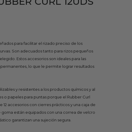
RUBBER CURL 12UDS
ñados para facilitar el rizado preciso de los
curvas. Son adecuados tanto para rizos pequeños
egido. Estos accesorios son ideales para las
s permanentes, lo que le permite lograr resultados
izables y resistentes a los productos químicos y al
les o papeles para puntas porque el Rubber Curl
e 12 accesorios con cierres prácticos y una caja de
e goma están equipados con una correa de velcro
plástico garantizan una sujeción segura.