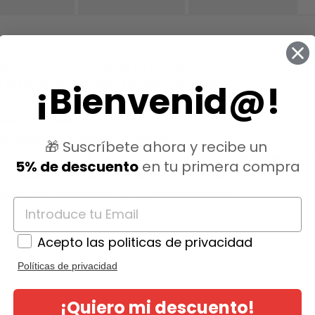
esee en función del método de enrollado
¡Bienvenid@!
 alrededor del accesorio enrollador de goma.
a de velcro del accesorio.
bello que desee rizar.
segúrese de que estén bien sujetas.
🎁 Suscríbete ahora y recibe un
accesorios para rizar durante el tiempo deseado para lograr la te
5% de descuento
en tu primera compra
on cuidado los accesorios enrolladores de goma
ara sujetar los bucles en su lugar si es necesario
Acepto las politicas de privacidad
Políticas de privacidad
ategoría:
¡Quiero mi descuento!