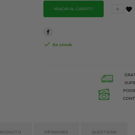
favorite
AÑADIR AL CARRITO
0

En stock
GRAT
SUPE
POSI
CONT
PRODUCTO
OPINIONES
QUESTIONS