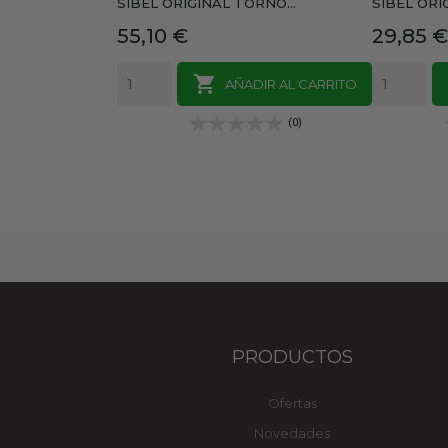
SIBEL ORIGINAL TORNO...
SIBEL ORI
Precio
Precio
55,10 €
29,85 €

AÑADIR AL CARRITO
(0)
PRODUCTOS
Ofertas
Novedades