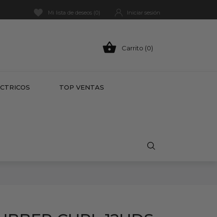
Mi lista de deseos (
0
)
Iniciar sesión

Carrito (0)
HOT
ÉCTRICOS
TOP VENTAS