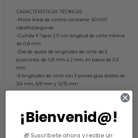
CARACTERÍSTICAS TÉCNICAS
-Motor lineal de control constante: 60.000
cabellos/segundo
-Cuchilla X-Taper 2.0 con longitud de corte mínima
de 0,8 mm
-Dial de ajuste de longitudes de corte de 5
posiciones: de 0,8 mm a 2 mm, en pasos de 0,3
mm
-6 longitudes de corte con 3 peines-guía dobles de
3/4 mm, 6/9 mm y 12/15 mm
-Indicador de estado de carga y de recarga de la
batería
-Funcionamiento con o sin cable (cord/cordless)
¡Bienvenid@!
-Batería de iones de litio; tensión universal
automática
-Recarga completa de la batería en 1 hora; hasta
🎁 Suscríbete ahora y recibe un