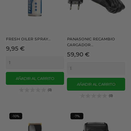
FRESH OILER SPRAY...
PANASONIC RECAMBIO
CARGADOR...
Precio
9,95 €
Precio
59,90 €
AÑADIR AL CARRITO
AÑADIR AL CARRITO
(0)
(0)
-10%
-7%