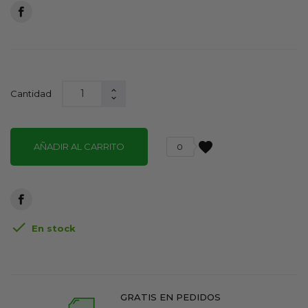
Cantidad
favorite
AÑADIR AL CARRITO
0

En stock
GRATIS EN PEDIDOS