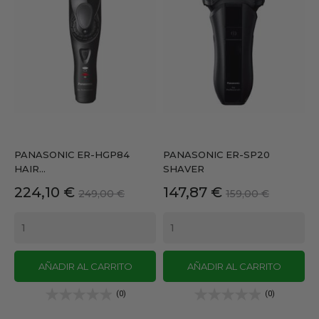
PANASONIC ER-HGP84
PANASONIC ER-SP20
HAIR...
SHAVER
Precio
Precio
Precio
Precio
224,10 €
147,87 €
249,00 €
159,00 €
base
base
AÑADIR AL CARRITO
AÑADIR AL CARRITO
(0)
(0)