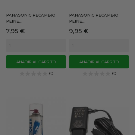
PANASONIC RECAMBIO
PANASONIC RECAMBIO
PEINE...
PEINE...
Precio
Precio
7,95 €
9,95 €
AÑADIR AL CARRITO
AÑADIR AL CARRITO
(0)
(0)