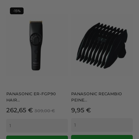
-15%
PANASONIC ER-FGP90
PANASONIC RECAMBIO
HAIR...
PEINE...
Precio
Precio
Precio
262,65 €
9,95 €
309,00 €
base