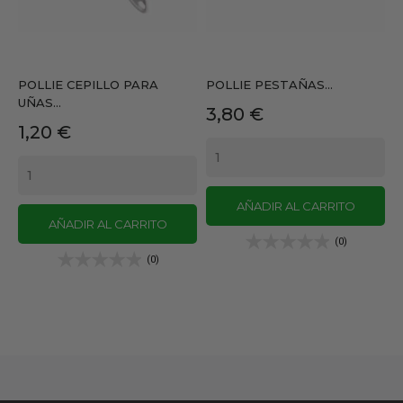
POLLIE CEPILLO PARA
POLLIE PESTAÑAS...
UÑAS...
Precio
3,80 €
Precio
1,20 €
AÑADIR AL CARRITO
AÑADIR AL CARRITO
(0)
(0)