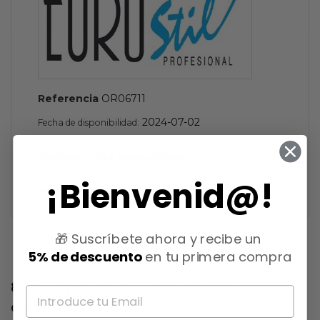
Referencia
OR06711
2024-07-02
Fecha de disponibilidad:
Referencias específicas
¡Bienvenid@!
Estado
Nuevo
🎁 Suscríbete ahora y recibe un
5% de descuento
en tu primera compra
8 otros productos en la misma
categoría: