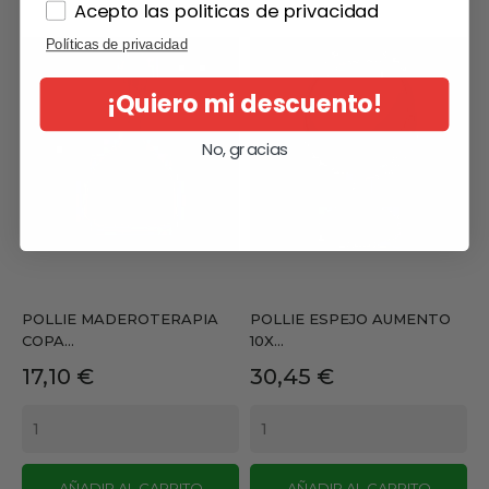
Acepto las politicas de privacidad
Políticas de privacidad
¡Quiero mi descuento!
No, gracias
POLLIE MADEROTERAPIA
POLLIE ESPEJO AUMENTO
COPA...
10X...
Precio
Precio
17,10 €
30,45 €
AÑADIR AL CARRITO
AÑADIR AL CARRITO