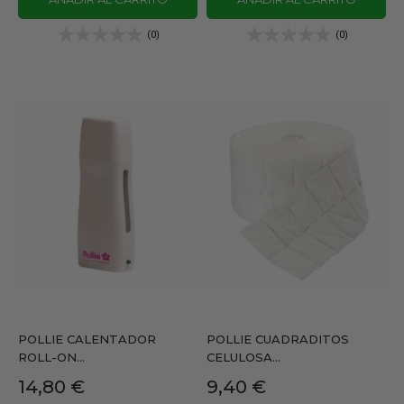
(0)
(0)
POLLIE CALENTADOR
POLLIE CUADRADITOS
ROLL-ON...
CELULOSA...
Precio
Precio
14,80 €
9,40 €