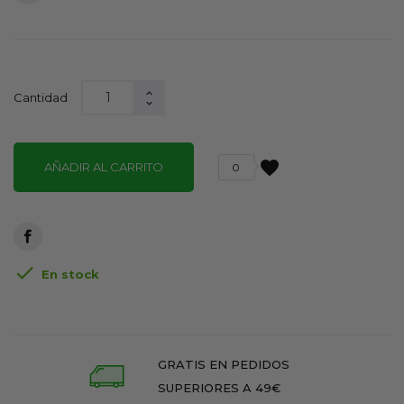
Cantidad
favorite
AÑADIR AL CARRITO
0

En stock
GRATIS EN PEDIDOS
SUPERIORES A 49€