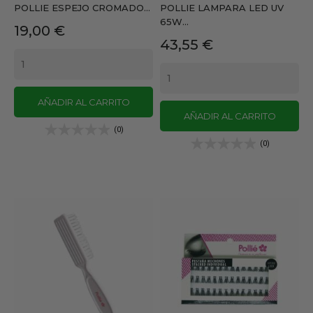
POLLIE ESPEJO CROMADO...
POLLIE LAMPARA LED UV
65W...
Precio
19,00 €
Precio
43,55 €
AÑADIR AL CARRITO
AÑADIR AL CARRITO
(0)
(0)