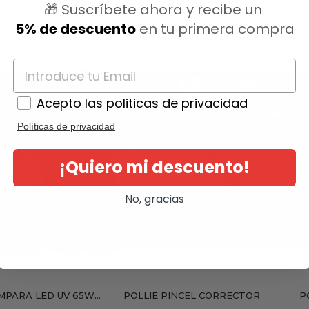
🎁 Suscríbete ahora y recibe un
5% de descuento
en tu primera compra
ategoría:
Acepto las politicas de privacidad
Políticas de privacidad
¡Quiero mi descuento!
No, gracias
MPARA LED UV 65W...
POLLIE PINCEL CORRECTOR
P