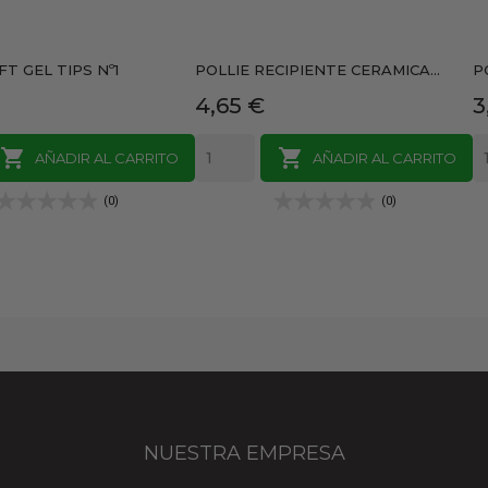
FT GEL TIPS Nº1
POLLIE RECIPIENTE CERAMICA...
P
Precio
P
4,65 €
3


AÑADIR AL CARRITO
AÑADIR AL CARRITO
(0)
(0)
NUESTRA EMPRESA