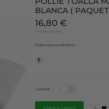
POLLIE TOALLA M
BLANCA ( PAQUETE
16,80 €
Impuestos incluidos
Toalla manicura 28X50cm
Cantidad
favorite
AÑADIR AL CARRITO
0