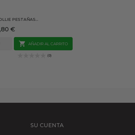
OLLIE PESTAÑAS...
recio
,80 €

AÑADIR AL CARRITO
(0)
SU CUENTA