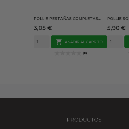
POLLIE PESTAÑAS COMPLETAS...
POLLIE SO
Precio
Precio
3,05 €
5,90 €

AÑADIR AL CARRITO
(0)
PRODUCTOS