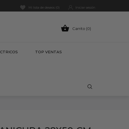
Mi lista de deseos (
0
)
Iniciar sesión

Carrito (0)
HOT
ÉCTRICOS
TOP VENTAS