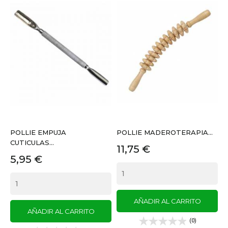
POLLIE EMPUJA
POLLIE MADEROTERAPIA...
CUTICULAS...
Precio
11,75 €
Precio
5,95 €
AÑADIR AL CARRITO
AÑADIR AL CARRITO
(0)