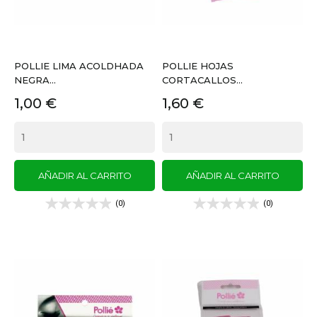
POLLIE LIMA ACOLDHADA
POLLIE HOJAS
NEGRA...
CORTACALLOS...
Precio
Precio
1,00 €
1,60 €
AÑADIR AL CARRITO
AÑADIR AL CARRITO
(0)
(0)