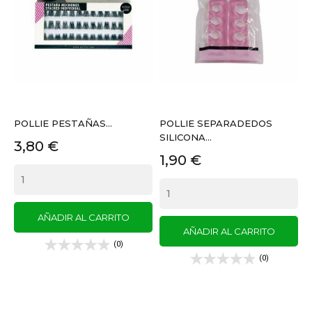
POLLIE PESTAÑAS...
POLLIE SEPARADEDOS
SILICONA...
Precio
3,80 €
Precio
1,90 €
AÑADIR AL CARRITO
AÑADIR AL CARRITO
(0)
(0)