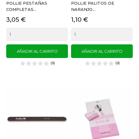
POLLIE PESTAÑAS
POLLIE PALITOS DE
COMPLETAS...
NARANJO...
Precio
Precio
3,05 €
1,10 €
AÑADIR AL CARRITO
AÑADIR AL CARRITO
(0)
(0)