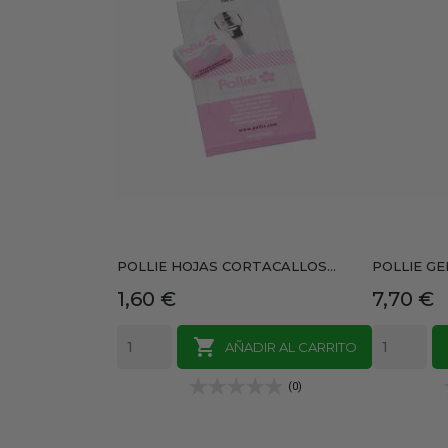
POLLIE HOJAS CORTACALLOS...
POLLIE GE
Precio
Precio
1,60 €
7,70 €

AÑADIR AL CARRITO
(0)