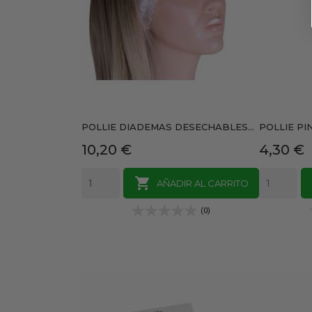
POLLIE DIADEMAS DESECHABLES...
POLLIE PI
Precio
Precio
10,20 €
4,30 €

AÑADIR AL CARRITO
(0)