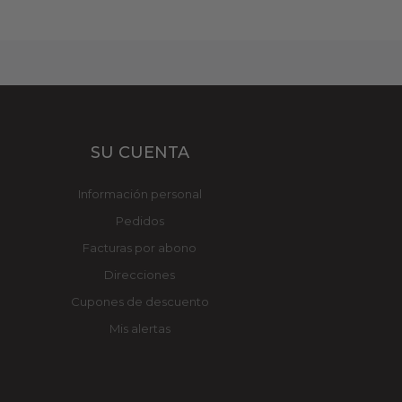
SU CUENTA
Información personal
Pedidos
Facturas por abono
Direcciones
Cupones de descuento
Mis alertas