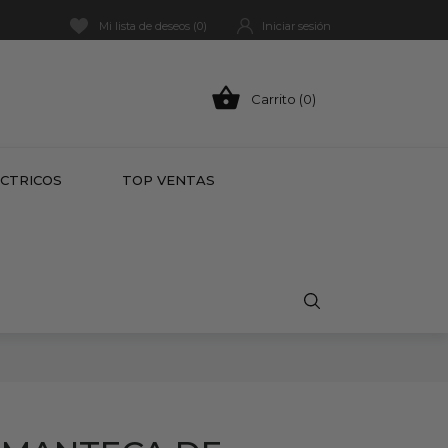
Mi lista de deseos (
0
)
Iniciar sesión

Carrito (0)
HOT
ÉCTRICOS
TOP VENTAS