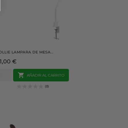
OLLIE LAMPARA DE MESA...
recio
1,00 €

AÑADIR AL CARRITO
(0)