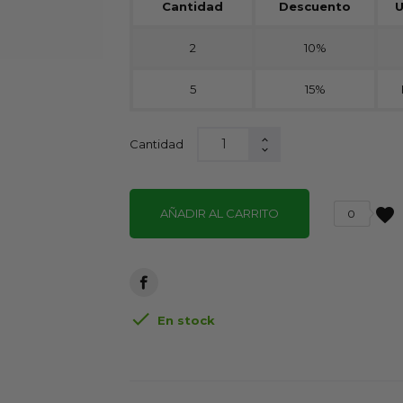
Cantidad
Descuento
U
2
10%
5
15%
Cantidad
favorite
AÑADIR AL CARRITO
0

En stock