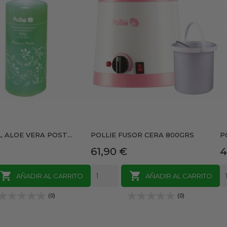
L ALOE VERA POST...
POLLIE FUSOR CERA 800GRS
P
Precio
P
61,90 €
4


AÑADIR AL CARRITO
AÑADIR AL CARRITO
(0)
(0)