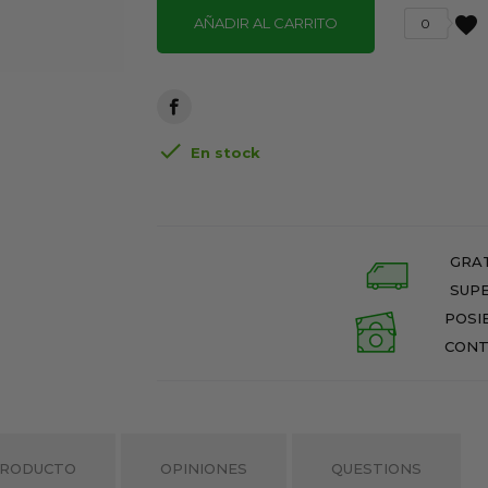
favorite
AÑADIR AL CARRITO
0

En stock
GRAT
SUPE
POSI
CONT
PRODUCTO
OPINIONES
QUESTIONS