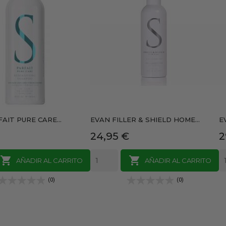
AIT PURE CARE...
EVAN FILLER & SHIELD HOME...
E
Precio
P
24,95 €
2


AÑADIR AL CARRITO
AÑADIR AL CARRITO
(0)
(0)