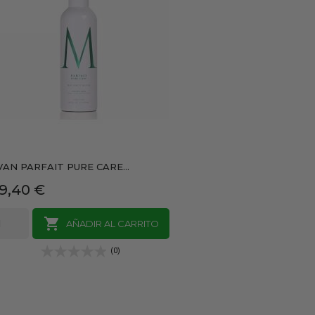
VAN PARFAIT PURE CARE...
recio
9,40 €

AÑADIR AL CARRITO
(0)