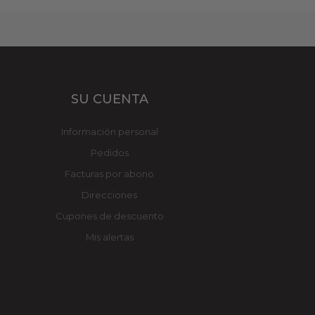
SU CUENTA
Información personal
Pedidos
Facturas por abono
Direcciones
Cupones de descuento
Mis alertas