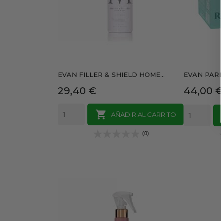
EVAN FILLER & SHIELD HOME...
EVAN PARF
Precio
Precio
29,40 €
44,00 

AÑADIR AL CARRITO
(0)