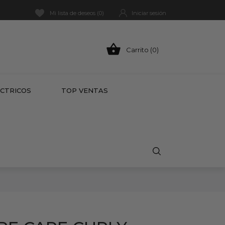
Mi lista de deseos (
0
)
Iniciar sesión

Carrito (0)
HOT
ÉCTRICOS
TOP VENTAS