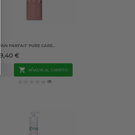
VAN PARFAIT PURE CARE...
recio
9,40 €

AÑADIR AL CARRITO
(0)