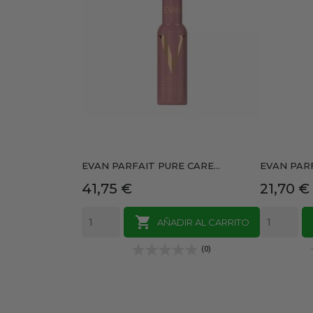
EVAN PARFAIT PURE CARE...
EVAN PARF
Precio
Precio
41,75 €
21,70 €

AÑADIR AL CARRITO
(0)