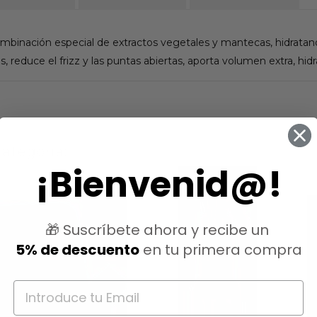
ombinación especial de extractos vegetales y mantecas, hidrata
as, reduce el frizz y las puntas abiertas, aporta volumen extra, hidra
ategoría:
¡Bienvenid@!
🎁 Suscríbete ahora y recibe un
5% de descuento
en tu primera compra