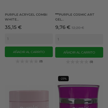
PURPLE ACRYGEL COMBI
***PURPLE COSMIC ART
WHITE...
GEL...
Precio
Precio
Precio
35,15 €
9,76 €
12,20 €
base
AÑADIR AL CARRITO
AÑADIR AL CARRITO
(0)
(0)
-25%