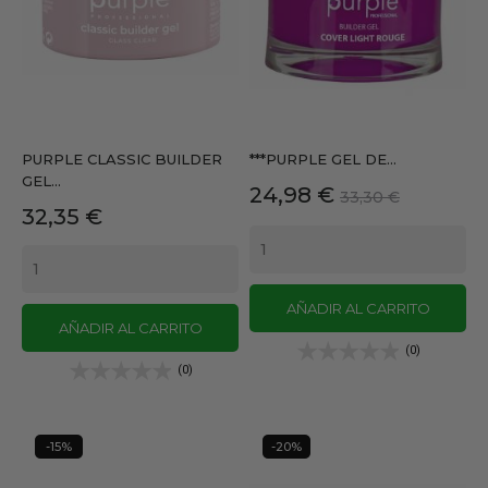
PURPLE CLASSIC BUILDER
***PURPLE GEL DE...
GEL...
Precio
Precio
24,98 €
33,30 €
Precio
32,35 €
base
AÑADIR AL CARRITO
AÑADIR AL CARRITO
(0)
(0)
-15%
-20%