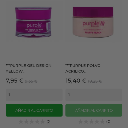
***PURPLE GEL DESIGN
***PURPLE POLVO
YELLOW...
ACRILICO...
Precio
Precio
Precio
Precio
7,95 €
15,40 €
9,35 €
19,25 €
base
base
AÑADIR AL CARRITO
AÑADIR AL CARRITO
(0)
(0)