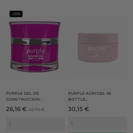
-20%
PURPLE GEL DE
PURPLE ACRYGEL IN
CONSTRUCCION...
BOTTLE...
Precio
Precio
Precio
26,16 €
30,15 €
32,70 €
base