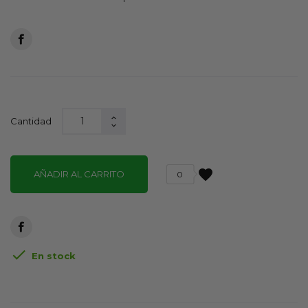
Cantidad
favorite
AÑADIR AL CARRITO
0

En stock