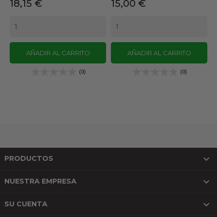
Precio
Precio
18,15 €
15,00 €
AÑADIR AL CARRITO
AÑADIR AL CARRITO
(0)
(0)

PRODUCTOS

NUESTRA EMPRESA

SU CUENTA