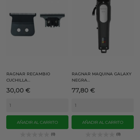
RAGNAR RECAMBIO
RAGNAR MAQUINA GALAXY
CUCHILLA...
NEGRA...
Precio
Precio
30,00 €
77,80 €
AÑADIR AL CARRITO
AÑADIR AL CARRITO
(0)
(0)