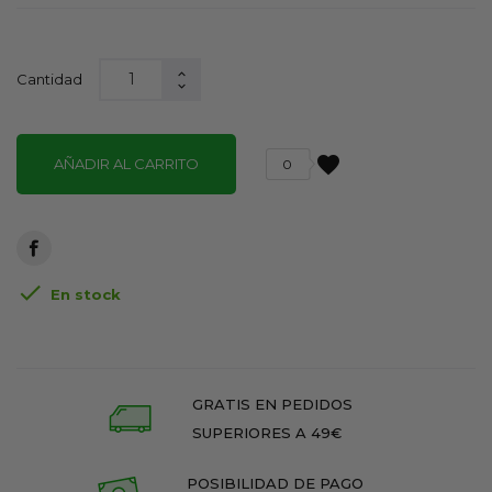
Cantidad
favorite
AÑADIR AL CARRITO
0

En stock
GRATIS EN PEDIDOS
SUPERIORES A 49€
POSIBILIDAD DE PAGO