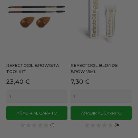
REFECTOCIL BROWISTA
REFECTOCIL BLONDE
TOOLKIT
BROW 15ML
Precio
Precio
23,40 €
7,30 €
AÑADIR AL CARRITO
AÑADIR AL CARRITO
(0)
(0)