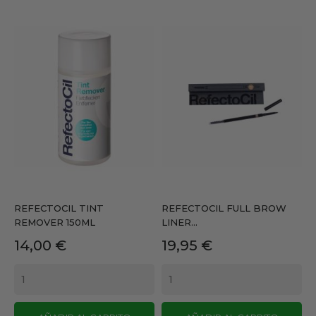
REFECTOCIL TINT
REFECTOCIL FULL BROW
REMOVER 150ML
LINER...
Precio
Precio
14,00 €
19,95 €