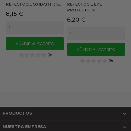
REFECTOCIL OXIDANT 3%...
REFECTOCIL EYE
PROTECTION...
Precio
8,15 €
Precio
6,20 €
AÑADIR AL CARRITO
AÑADIR AL CARRITO
(0)
(0)

PRODUCTOS

NUESTRA EMPRESA