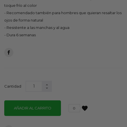
toque frío al color
- Recomendado también para hombres que quieran resaltar los
ojos de forma natural
- Resistente a las manchas y al agua
- Dura 6 semanas
Cantidad
favorite
AÑADIR AL CARRITO
0