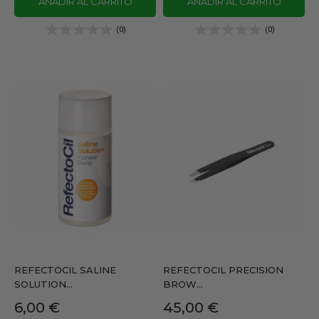
AÑADIR AL CARRITO
AÑADIR AL CARRITO
(0)
(0)
REFECTOCIL SALINE
REFECTOCIL PRECISION
SOLUTION...
BROW...
Precio
Precio
6,00 €
45,00 €