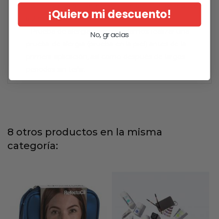
1-5 minutos, con RefectoCil Eyelash Curl se reduce
¡Quiero mi descuento!
a 2 minutos.
- Prueba de alergia: recomendamos realizar una
No, gracias
prueba de alergia (prueba en la piel) antes de la
primera aplicación, así como después de largos
periodos sin teñir.
8 otros productos en la misma
categoría: