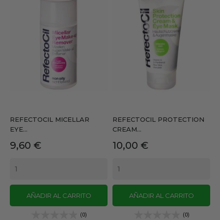
REFECTOCIL MICELLAR
REFECTOCIL PROTECTION
EYE...
CREAM...
Precio
Precio
9,60 €
10,00 €
AÑADIR AL CARRITO
AÑADIR AL CARRITO
(0)
(0)