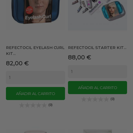
REFECTOCIL EYELASH CURL
REFECTOCIL STARTER KIT...
KIT...
Precio
88,00 €
Precio
82,00 €
AÑADIR AL CARRITO
AÑADIR AL CARRITO
(0)
(0)