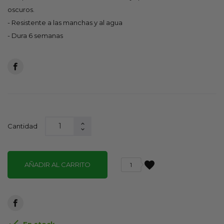
oscuros.
- Resistente a las manchas y al agua
- Dura 6 semanas
Cantidad
favorite
AÑADIR AL CARRITO
1
