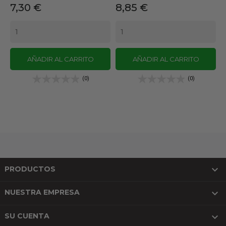
Precio
Precio
7,30 €
8,85 €
AÑADIR AL CARRITO
AÑADIR AL CARRITO
(0)
(0)

PRODUCTOS

NUESTRA EMPRESA

SU CUENTA