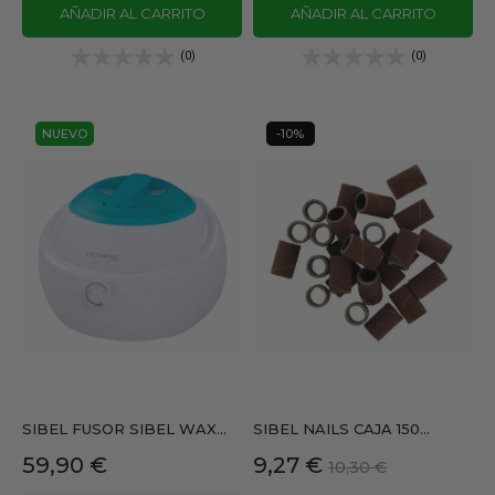
AÑADIR AL CARRITO
AÑADIR AL CARRITO
(0)
(0)
NUEVO
-10%
SIBEL FUSOR SIBEL WAX...
SIBEL NAILS CAJA 150...
Precio
Precio
Precio
59,90 €
9,27 €
10,30 €
base