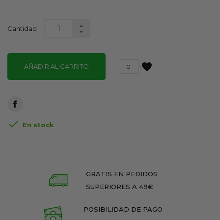
Cantidad
favorite
AÑADIR AL CARRITO
0

En stock
GRATIS EN PEDIDOS
SUPERIORES A 49€
POSIBILIDAD DE PAGO