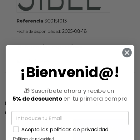
Referencia
SC0151013
2025-08-18
Fecha de disponibilidad:
Referencias específicas
Estado
Nuevo
¡Bienvenid@!
🎁 Suscríbete ahora y recibe un
5% de descuento
en tu primera compra
8 otros productos en la misma
categoría:
Acepto las politicas de privacidad
Políticas de privacidad