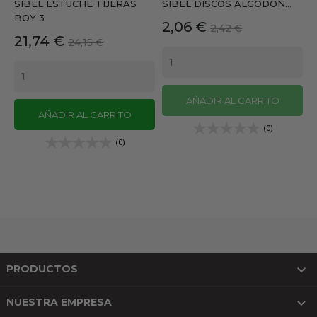
SIBEL ESTUCHE TIJERAS
SIBEL DISCOS ALGODON...
BOY 3
Precio
Precio
2,06 €
2,42 €
Precio
Precio
21,74 €
24,15 €
base
base
AÑADIR AL CARRITO
AÑADIR AL CARRITO
(0)
(0)

PRODUCTOS

NUESTRA EMPRESA