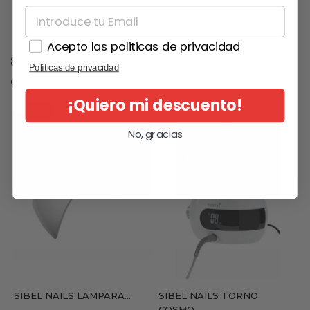
Acepto las politicas de privacidad
8 otros productos en la misma
Políticas de privacidad
categoría:
¡Quiero mi descuento!
-15%
No, gracias
SIBEL NAILS LAMPARA...
SIBEL NAILS TORNO
COSMO...