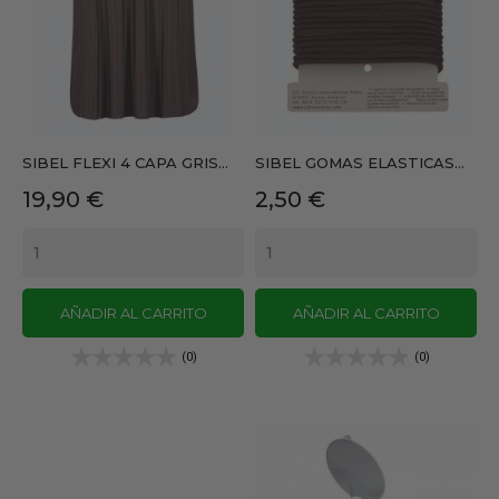
SIBEL FLEXI 4 CAPA GRIS...
SIBEL GOMAS ELASTICAS...
Precio
Precio
19,90 €
2,50 €
AÑADIR AL CARRITO
AÑADIR AL CARRITO
(0)
(0)