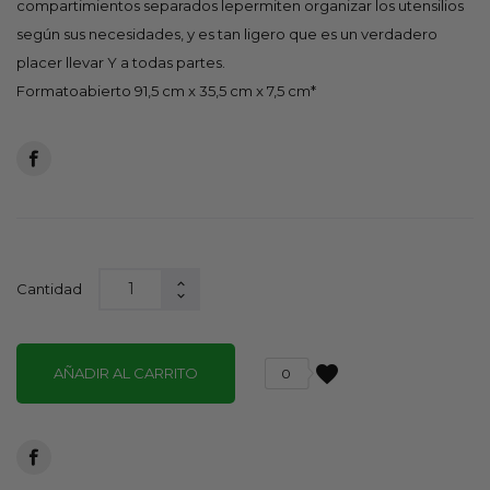
compartimientos separados lepermiten organizar los utensilios
según sus necesidades, y es tan ligero que es un verdadero
placer llevar Y a todas partes.
Formatoabierto 91,5 cm x 35,5 cm x 7,5 cm*
Cantidad
favorite
AÑADIR AL CARRITO
0