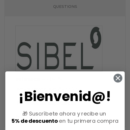
QUESTIONS
Referencia
SC0130750
2024-07-02
Fecha de disponibilidad:
¡Bienvenid@!
Referencias específicas
🎁 Suscríbete ahora y recibe un
Estado
Nuevo
5% de descuento
en tu primera compra