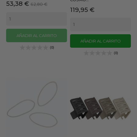
Precio
Precio
53,38 €
62,80 €
Precio
119,95 €
base
AÑADIR AL CARRITO
AÑADIR AL CARRITO
(0)
(0)