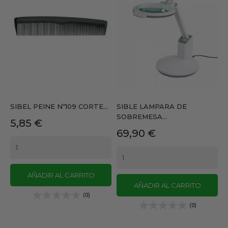
SIBEL PEINE Nº109 CORTE...
SIBLE LAMPARA DE
SOBREMESA...
Precio
5,85 €
Precio
69,90 €
AÑADIR AL CARRITO
AÑADIR AL CARRITO
(0)
(0)