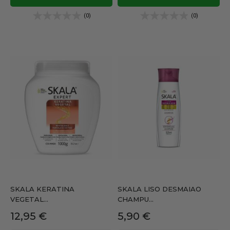
(0)
(0)
SKALA KERATINA
SKALA LISO DESMAIAO
VEGETAL...
CHAMPU...
Precio
Precio
12,95 €
5,90 €