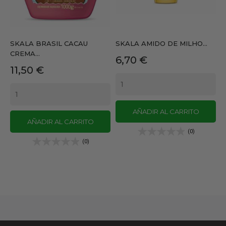
SKALA BRASIL CACAU
SKALA AMIDO DE MILHO...
CREMA...
Precio
6,70 €
Precio
11,50 €
AÑADIR AL CARRITO
AÑADIR AL CARRITO
(0)
(0)