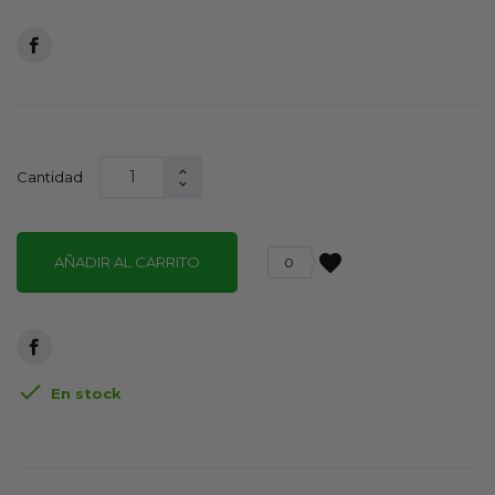
Cantidad
favorite
AÑADIR AL CARRITO
0

En stock