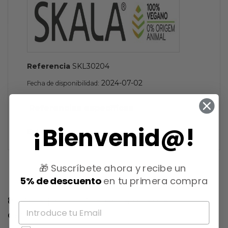
Referencia
SKL30204
2024-07-02
Fecha de disponibilidad:
Referencias específicas
¡Bienvenid@!
Estado
Nuevo
🎁 Suscríbete ahora y recibe un
5% de descuento
en tu primera compra
8 otros productos en la misma
categoría: