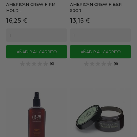
AMERICAN CREW FIRM
AMERICAN CREW FIBER
HOLD...
50GR
Precio
Precio
16,25 €
13,15 €
AÑADIR AL CARRITO
AÑADIR AL CARRITO
(0)
(0)