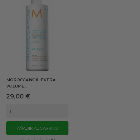
MOROCCANOIL EXTRA
VOLUME...
Precio
29,00 €
AÑADIR AL CARRITO