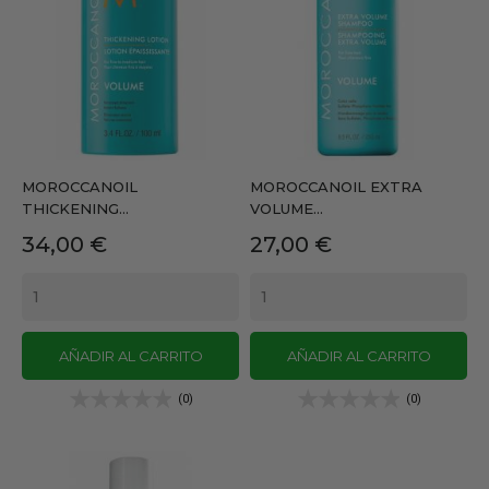
MOROCCANOIL
MOROCCANOIL EXTRA
THICKENING...
VOLUME...
Precio
Precio
34,00 €
27,00 €
AÑADIR AL CARRITO
AÑADIR AL CARRITO
(0)
(0)