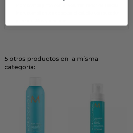
Moroccanoil junto con el Voluminizador de Raíces
Moroccanoil antes de secar el cabello con secador
y crear estilos y peinados.
5 otros productos en la misma
categoría: