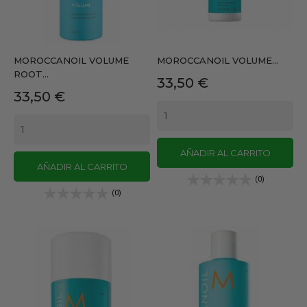
MOROCCANOIL VOLUME
MOROCCANOIL VOLUME...
ROOT...
Precio
33,50 €
Precio
33,50 €
AÑADIR AL CARRITO
AÑADIR AL CARRITO
(0)
(0)