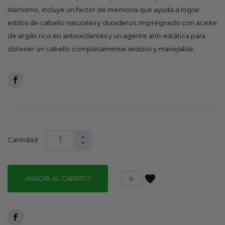
Asimismo, incluye un factor de memoria que ayuda a lograr
estilos de cabello naturales y duraderos. Impregnado con aceite
de argán rico en antioxidantes y un agente anti-estática para
obtener un cabello completamente sedoso y manejable.
Cantidad
favorite
AÑADIR AL CARRITO
0