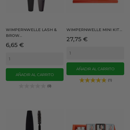
WIMPERNWELLE LASH &
WIMPERNWELLE MINI KIT...
BROW...
Precio
27,75 €
Precio
6,65 €
AÑADIR AL CARRITO
AÑADIR AL CARRITO
(1)
(0)