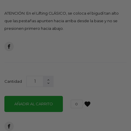
ATENCIÓN: En el Lifting CLÁSICO, se coloca el bigudí tan alto
que las pestañas apunten hacia arriba desde la base y no se
presionen primero hacia abajo.
Cantidad
favorite
AÑADIR AL CARRITO
0