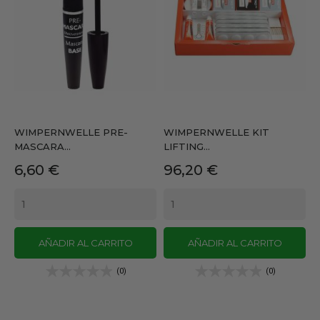
WIMPERNWELLE PRE-
WIMPERNWELLE KIT
MASCARA...
LIFTING...
Precio
Precio
6,60 €
96,20 €
AÑADIR AL CARRITO
AÑADIR AL CARRITO
(0)
(0)