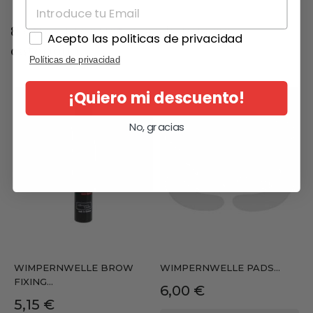
8 otros productos en la misma
Acepto las politicas de privacidad
categoría:
Políticas de privacidad
¡Quiero mi descuento!
No, gracias
WIMPERNWELLE BROW
WIMPERNWELLE PADS...
FIXING...
Precio
6,00 €
Precio
5,15 €