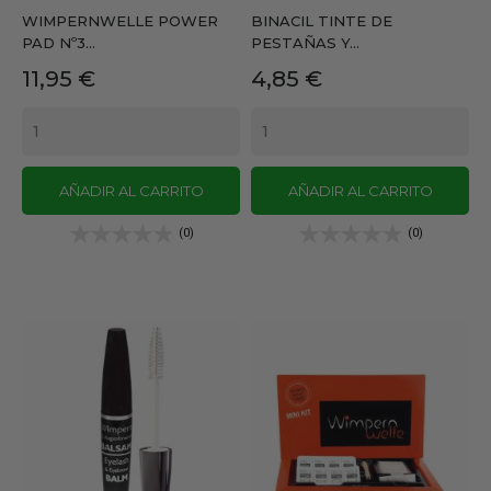
WIMPERNWELLE POWER
BINACIL TINTE DE
PAD Nº3...
PESTAÑAS Y...
Precio
Precio
11,95 €
4,85 €
AÑADIR AL CARRITO
AÑADIR AL CARRITO
(0)
(0)