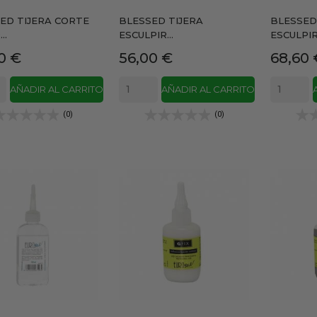
ED TIJERA CORTE
BLESSED TIJERA
BLESSED
..
ESCULPIR...
ESCULPIR.
io
Precio
Precio
0 €
56,00 €
68,60 
AÑADIR AL CARRITO
AÑADIR AL CARRITO
(0)
(0)