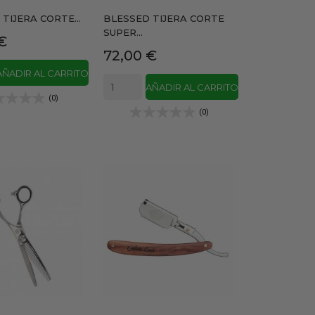
TIJERA CORTE...
BLESSED TIJERA CORTE
SUPER...
€
Precio
72,00 €
AÑADIR AL CARRITO
AÑADIR AL CARRITO
(0)
(0)