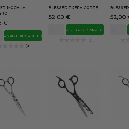
ED MOCHILA
BLESSED TIJERA CORTE...
BLESSED 
ERO
Precio
Precio
52,00 €
52,00 
io
5 €
AÑADIR AL CARRITO
AÑADIR AL CARRITO
(0)
(0)