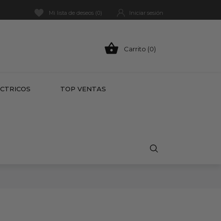
Mi lista de deseos (
0
)
Iniciar sesión

Carrito (0)
HOT
ÉCTRICOS
TOP VENTAS