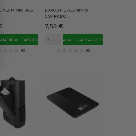
 ALUMINIO 30,5
EUROSTIL ALUMINIO
GOFRADO...
Precio
€
7,55 €
AÑADIR AL CARRITO
AÑADIR AL CARRITO
(0)
(0)