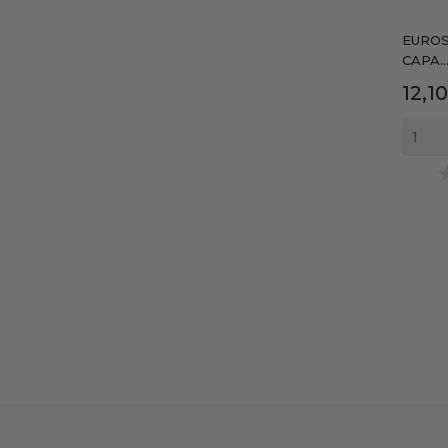
EUROS
CAPA..
Prec
12,1