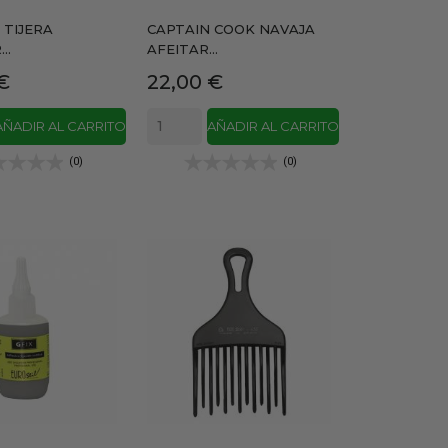
 TIJERA
CAPTAIN COOK NAVAJA
..
AFEITAR...
Precio
€
22,00 €
AÑADIR AL CARRITO
AÑADIR AL CARRITO
(0)
(0)