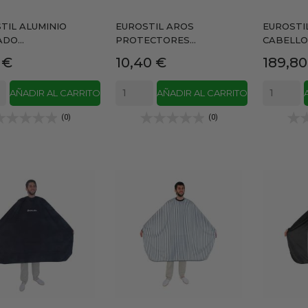
TIL ALUMINIO
EUROSTIL AROS
EUROSTI
DO...
PROTECTORES...
CABELLO
io
Precio
Precio
 €
10,40 €
189,80
AÑADIR AL CARRITO
AÑADIR AL CARRITO
(0)
(0)