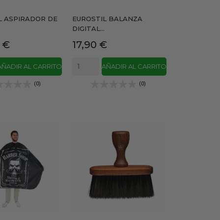
L ASPIRADOR DE
EUROSTIL BALANZA
DIGITAL...
Precio
 €
17,90 €
AÑADIR AL CARRITO
AÑADIR AL CARRITO
(0)
(0)