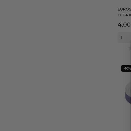
EUROS
LUBRI
Prec
4,00
-10