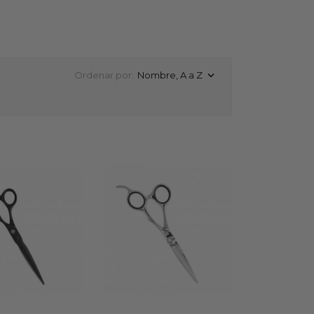
Ordenar por:
Nombre, A a Z
