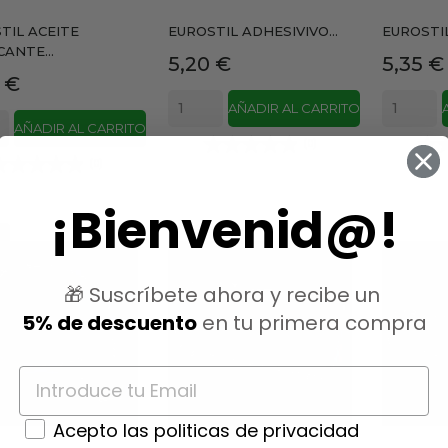
TIL ACEITE
EUROSTIL ADHESIVIVO...
EUROSTIL
CANTE...
Precio
Precio
5,20 €
5,35 €
io
 €
AÑADIR AL CARRITO
AÑADIR AL CARRITO
(0)
(0)
¡Bienvenid@!
%
🎁 Suscríbete ahora y recibe un
5% de descuento
en tu primera compra
Acepto las politicas de privacidad