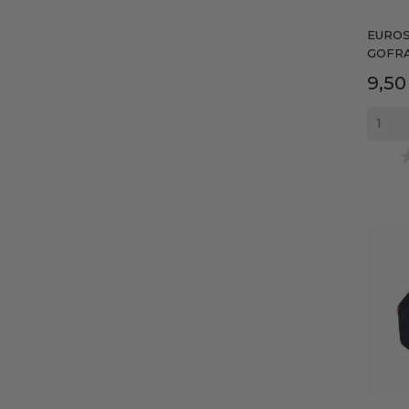
EUROS
GOFRA
Prec
9,50