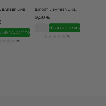
L BARBER LINE
EUROSTIL BARBER LINE...
Precio
9,50 €
€
AÑADIR AL CARRITO
AÑADIR AL CARRITO
(0)
(0)