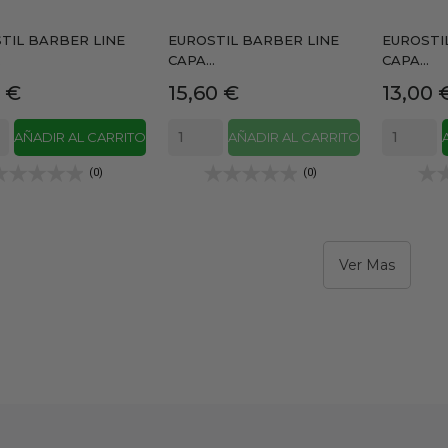
TIL BARBER LINE
EUROSTIL BARBER LINE
EUROSTI
.
CAPA...
CAPA...
io
Precio
Precio
0 €
15,60 €
13,00 
AÑADIR AL CARRITO
AÑADIR AL CARRITO
(0)
(0)
Ver Mas