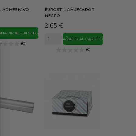
 ADHESIVIVO...
EUROSTIL AHUECADOR
NEGRO
Precio
2,65 €
AÑADIR AL CARRITO
AÑADIR AL CARRITO
(0)
(0)