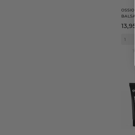
OSSIO
BALSA
Prec
13,9