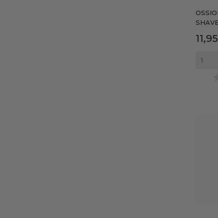
OSSIO
SHAVE.
Prec
11,9