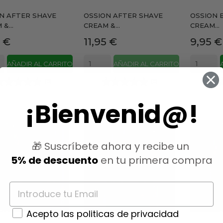
N AFTER SHAVE
OSSION AFTER SHAVE
OSSION 
&...
CREAM &...
CREAM...
io
Precio
Precio
5 €
11,95 €
9,95 €
AÑADIR AL CARRITO
AÑADIR AL CARRITO
(0)
(0)
¡Bienvenid@!
🎁 Suscríbete ahora y recibe un
5% de descuento
en tu primera compra
Acepto las politicas de privacidad