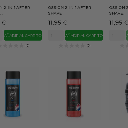
N 2-IN-1 AFTER
OSSION 2-IN-1 AFTER
OSSION 2
..
SHAVE...
SHAVE...
io
Precio
Precio
5 €
11,95 €
11,95 
AÑADIR AL CARRITO
AÑADIR AL CARRITO
(0)
(0)