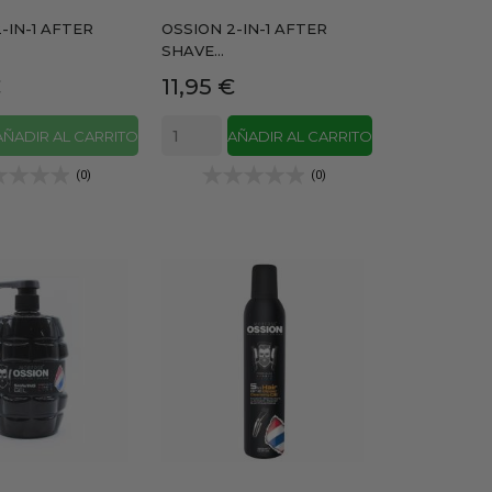
-IN-1 AFTER
OSSION 2-IN-1 AFTER
SHAVE...
Precio
€
11,95 €
AÑADIR AL CARRITO
AÑADIR AL CARRITO
(0)
(0)