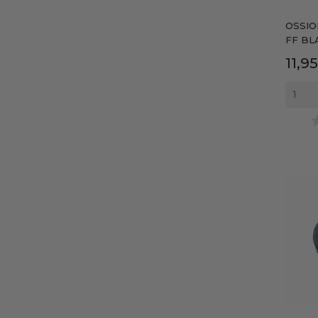
OSSIO
FF BLA
Prec
11,9