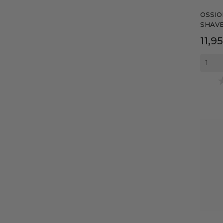
OSSIO
SHAVE.
Prec
11,9