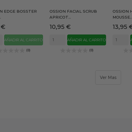
N EDGE BOSSTER
OSSION FACIAL SCRUB
OSSION 
.
APRICOT...
MOUSSE..
io
Precio
Precio
 €
10,95 €
13,95 
AÑADIR AL CARRITO
AÑADIR AL CARRITO
(0)
(0)
Ver Mas