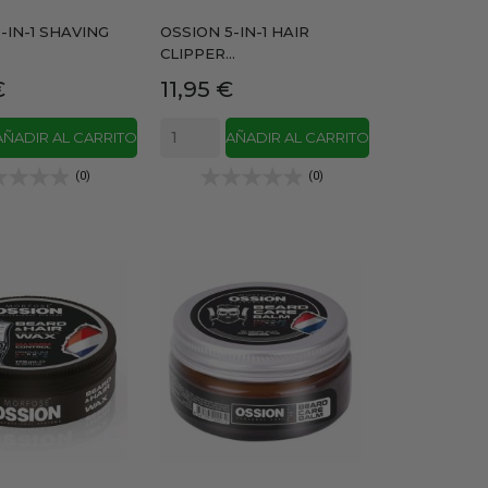
-IN-1 SHAVING
OSSION 5-IN-1 HAIR
CLIPPER...
Precio
€
11,95 €
AÑADIR AL CARRITO
AÑADIR AL CARRITO
(0)
(0)