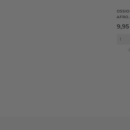
OSSIO
AFRO..
Prec
9,95