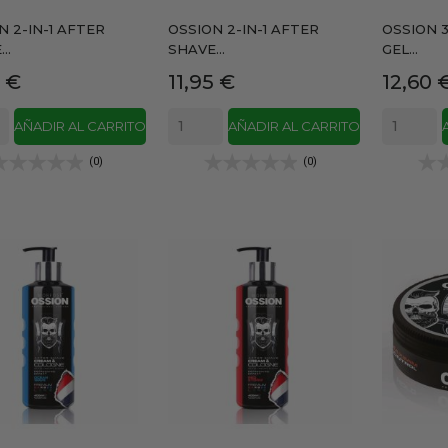
N 2-IN-1 AFTER
OSSION 2-IN-1 AFTER
OSSION 3
..
SHAVE...
GEL...
io
Precio
Precio
5 €
11,95 €
12,60 
AÑADIR AL CARRITO
AÑADIR AL CARRITO
(0)
(0)