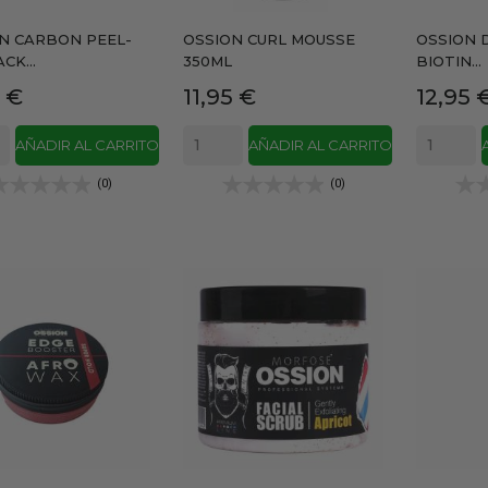
N CARBON PEEL-
OSSION CURL MOUSSE
OSSION 
CK...
350ML
BIOTIN...
io
Precio
Precio
5 €
11,95 €
12,95 
AÑADIR AL CARRITO
AÑADIR AL CARRITO
(0)
(0)