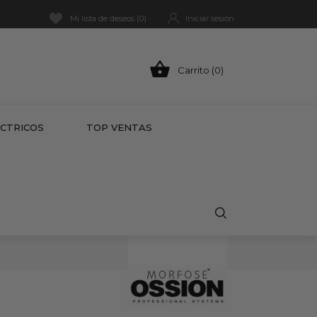
Mi lista de deseos (
0
)
Iniciar sesión

Carrito (0)
HOT
ÉCTRICOS
TOP VENTAS