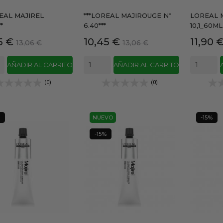
REAL MAJIREL
***LOREAL MAJIROUGE Nº
LOREAL 
*
6.40***
10,1_60ML
io
Precio
Precio
Precio
Precio
5 €
10,45 €
11,90 
13,06 €
13,06 €
base
base
AÑADIR AL CARRITO
AÑADIR AL CARRITO
(0)
(0)
NUEVO
-15%
-15%