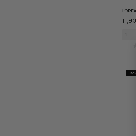
LOREA
Prec
11,9
-15%