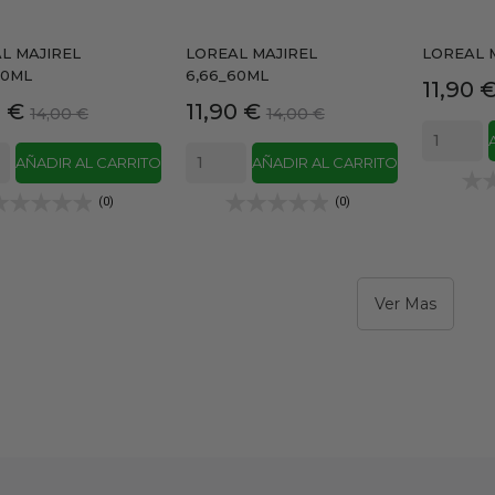
L MAJIREL
LOREAL MAJIREL
LOREAL 
60ML
6,66_60ML
Precio
11,90 
io
Precio
Precio
Precio
0 €
11,90 €
14,00 €
14,00 €
base
base
AÑADIR AL CARRITO
AÑADIR AL CARRITO
(0)
(0)
Ver Mas