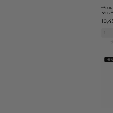
***LO
Nº8,2**
Prec
10,4
-15%