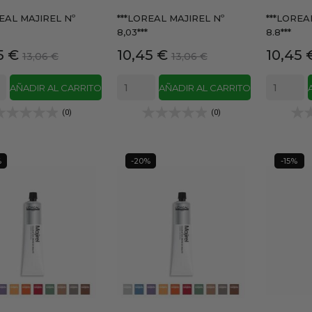
REAL MAJIREL Nº
***LOREAL MAJIREL Nº
***LOREA
8,03***
8.8***
io
Precio
Precio
Precio
Precio
5 €
10,45 €
10,45 
13,06 €
13,06 €
base
base
AÑADIR AL CARRITO
AÑADIR AL CARRITO
(0)
(0)
%
-20%
-15%