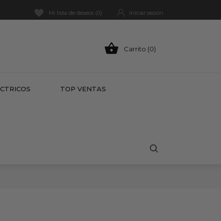
Mi lista de deseos (
0
)
Iniciar sesión

Carrito (0)
HOT
ÉCTRICOS
TOP VENTAS