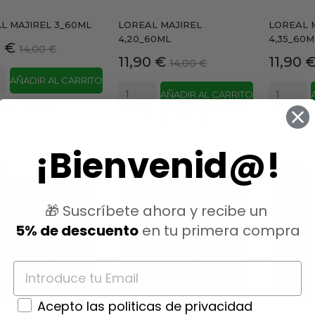
L MAJIREL 3_60ML
LOREAL MAJIREL
LOREAL 
4,20_60ML
4,35_60M
io
Precio
0 €
14,00 €
Precio
Precio
Precio
11,90 €
11,90 
base
14,00 €
base
AÑADIR AL CARRITO
AÑADIR AL CARRITO
(0)
(0)
¡Bienvenid@!
-15%
-15%
🎁 Suscríbete ahora y recibe un
5% de descuento
en tu primera compra
Acepto las politicas de privacidad