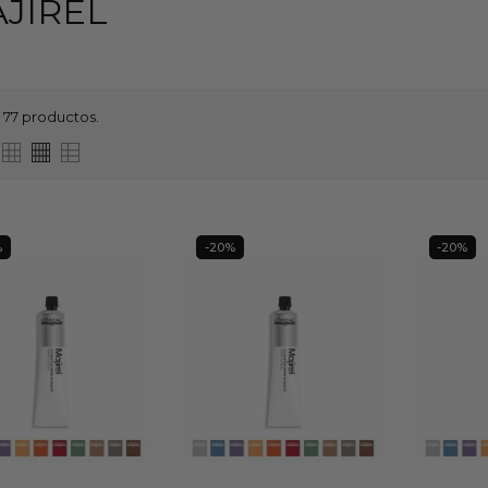
JIREL
 77 productos.
%
-20%
-20%