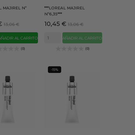
L MAJIREL Nº
***LOREAL MAJIREL
Nº6,35***
Precio
Precio
Precio
€
10,45 €
13,06 €
13,06 €
base
base
AÑADIR AL CARRITO
AÑADIR AL CARRITO
(0)
(0)
-15%