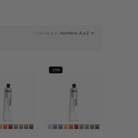
Ordenar por:
Nombre, A a Z

-20%