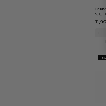
LOREA
5,0_6
Prec
11,9
-15%