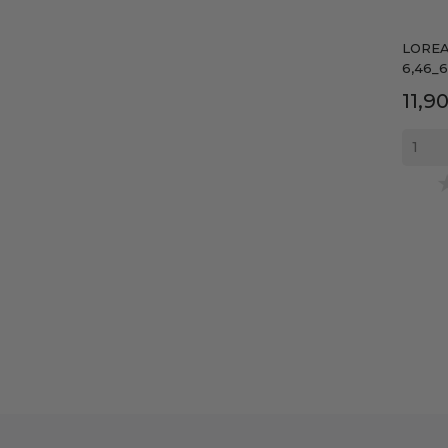
LOREA
6,46_
Prec
11,9