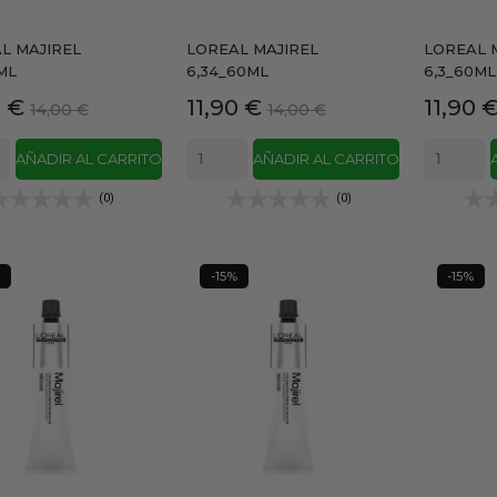
L MAJIREL
LOREAL MAJIREL
LOREAL 
ML
6,34_60ML
6,3_60ML
io
Precio
Precio
Precio
Precio
0 €
11,90 €
11,90 
14,00 €
14,00 €
base
base
AÑADIR AL CARRITO
AÑADIR AL CARRITO
(0)
(0)
-15%
-15%