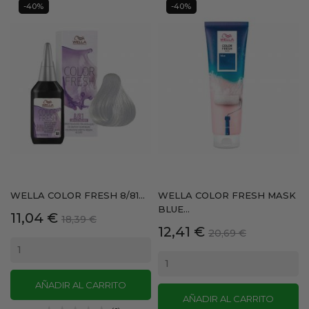
-40%
-40%
WELLA COLOR FRESH 8/81...
WELLA COLOR FRESH MASK
BLUE...
Precio
Precio
11,04 €
18,39 €
Precio
Precio
12,41 €
base
20,69 €
base
AÑADIR AL CARRITO
AÑADIR AL CARRITO