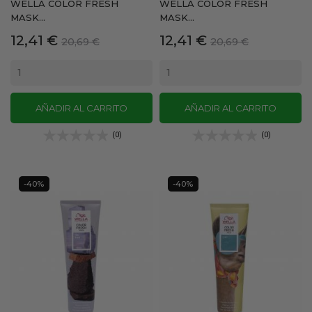
WELLA COLOR FRESH
WELLA COLOR FRESH
MASK...
MASK...
Precio
Precio
Precio
Precio
12,41 €
12,41 €
20,69 €
20,69 €
base
base
AÑADIR AL CARRITO
AÑADIR AL CARRITO
(0)
(0)
-40%
-40%