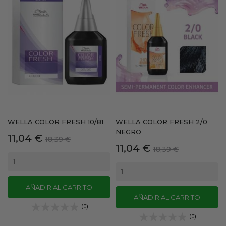
WELLA COLOR FRESH 10/81
WELLA COLOR FRESH 2/0
NEGRO
Precio
Precio
11,04 €
18,39 €
Precio
Precio
11,04 €
base
18,39 €
base
AÑADIR AL CARRITO
AÑADIR AL CARRITO
(0)
(0)