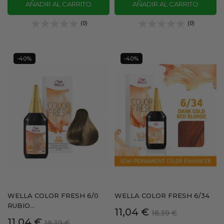
AÑADIR AL CARRITO
AÑADIR AL CARRITO
(0)
(0)
-40%
-40%
WELLA COLOR FRESH 6/0
WELLA COLOR FRESH 6/34
RUBIO...
Precio
Precio
11,04 €
18,39 €
Precio
Precio
11,04 €
18,39 €