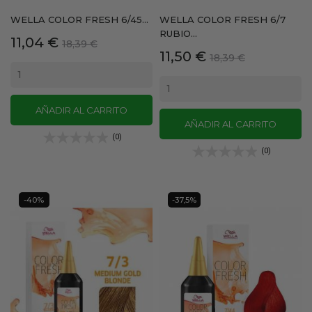
WELLA COLOR FRESH 6/45...
WELLA COLOR FRESH 6/7
RUBIO...
Precio
Precio
11,04 €
18,39 €
Precio
Precio
11,50 €
base
18,39 €
base
AÑADIR AL CARRITO
AÑADIR AL CARRITO
(0)
(0)
-40%
-37,5%