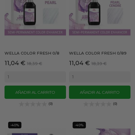
WELLA COLOR FRESH 0/8
WELLA COLOR FRESH 0/89
Precio
Precio
Precio
Precio
11,04 €
11,04 €
18,39 €
18,39 €
base
base
AÑADIR AL CARRITO
AÑADIR AL CARRITO
(0)
(0)
-40%
-40%