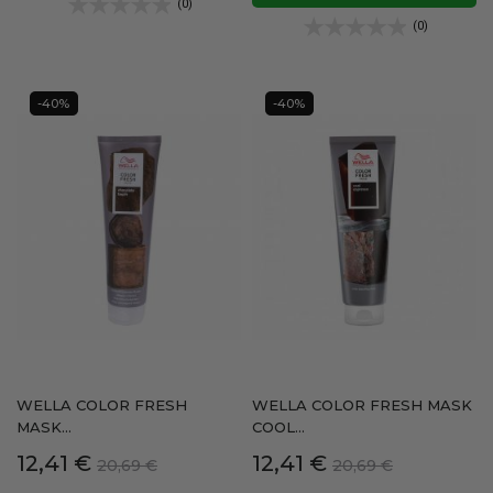
(0)
(0)
-40%
-40%
WELLA COLOR FRESH
WELLA COLOR FRESH MASK
MASK...
COOL...
Precio
Precio
Precio
Precio
12,41 €
12,41 €
20,69 €
20,69 €
base
base