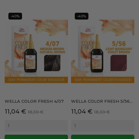
-40%
-40%
WELLA COLOR FRESH 4/07
WELLA COLOR FRESH 5/56...
Precio
Precio
Precio
Precio
11,04 €
11,04 €
18,39 €
18,39 €
base
base