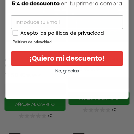
5% de descuento
en tu primera compra
Acepto las politicas de privacidad
Políticas de privacidad
¡Quiero mi descuento!
WELLA COLOR FRESH 8/0
WELLA COLOR FRESH 8/03...
RUBIO...
Precio
Precio
11,50 €
18,39 €
No, gracias
Precio
Precio
11,50 €
18,39 €
base
base
AÑADIR AL CARRITO
AÑADIR AL CARRITO
(0)
(0)