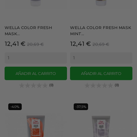
WELLA COLOR FRESH
WELLA COLOR FRESH MASK
MASK...
MINT...
Precio
Precio
Precio
Precio
12,41 €
12,41 €
20,69 €
20,69 €
base
base
AÑADIR AL CARRITO
AÑADIR AL CARRITO
(0)
(0)
-40%
-37,5%