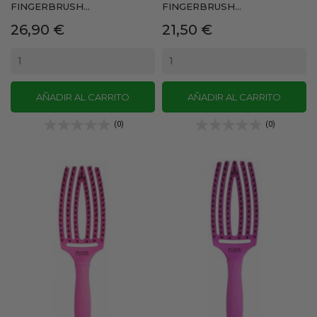
FINGERBRUSH...
FINGERBRUSH...
Precio
Precio
26,90 €
21,50 €
AÑADIR AL CARRITO
AÑADIR AL CARRITO
(0)
(0)