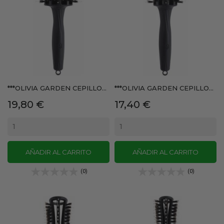
***OLIVIA GARDEN CEPILLO...
***OLIVIA GARDEN CEPILLO...
Precio
Precio
19,80 €
17,40 €
AÑADIR AL CARRITO
AÑADIR AL CARRITO
(0)
(0)