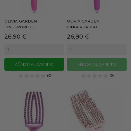
OLIVIA GARDEN
OLIVIA GARDEN
FINGERBRUSH...
FINGERBRUSH...
Precio
Precio
26,90 €
26,90 €
AÑADIR AL CARRITO
AÑADIR AL CARRITO
(0)
(0)