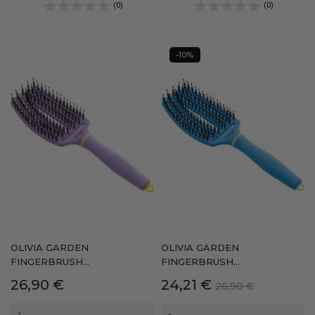
(0)
(0)
-10%
OLIVIA GARDEN
OLIVIA GARDEN
FINGERBRUSH...
FINGERBRUSH...
Precio
Precio
Precio
26,90 €
24,21 €
26,90 €
base