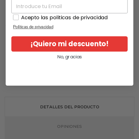

En stock
Acepto las politicas de privacidad
Políticas de privacidad
GRATIS EN PEDIDOS
¡Quiero mi descuento!
SUPERIORES A 49€
No, gracias
POSIBILIDAD DE PAGO
CONTRA REEMBOLSO
DETALLES DEL PRODUCTO
OPINIONES