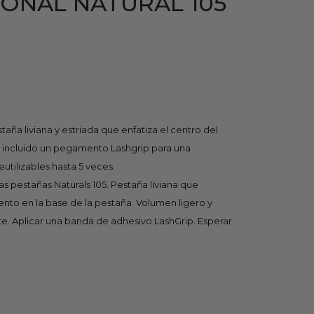
ONAL NATURAL 105
taña liviana y estriada que enfatiza el centro del
eva incluido un pegamento Lashgrip para una
utilizables hasta 5 veces.
s pestañas Naturals 105. Pestaña liviana que
ento en la base de la pestaña. Volumen ligero y
e. Aplicar una banda de adhesivo LashGrip. Esperar