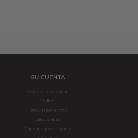
SU CUENTA
Información personal
Pedidos
Facturas por abono
Direcciones
Cupones de descuento
Mis alertas