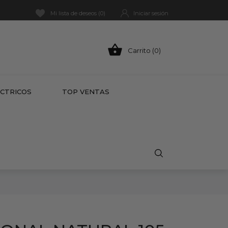
Mi lista de deseos (
0
)
Iniciar sesión

Carrito (0)
HOT
ÉCTRICOS
TOP VENTAS