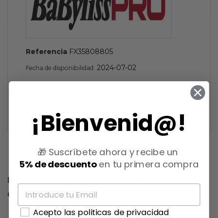
Referencia
FX35808805
2024-07-02
Fecha de disponibilidad:
Referencias específicas
¡Bienvenid@!
Estado
Nuevo
🎁 Suscríbete ahora y recibe un
5% de descuento
en tu primera compra
8 otros productos en la misma
categoría:
Acepto las politicas de privacidad
-10%
-17,36%