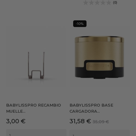
(0)
-10%
BABYLISSPRO RECAMBIO
BABYLISSPRO BASE
MUELLE...
CARGADORA...
Precio
Precio
Precio
3,00 €
31,58 €
35,09 €
base