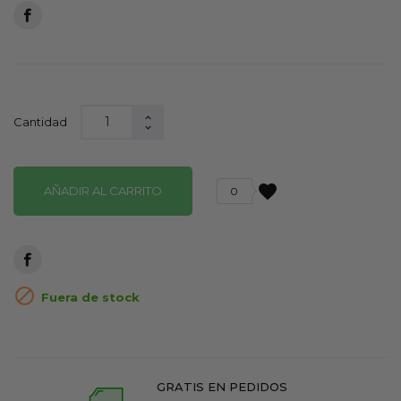
Cantidad
favorite
AÑADIR AL CARRITO
0

Fuera de stock
GRATIS EN PEDIDOS