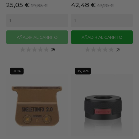
Precio
Precio
Precio
Precio
25,05 €
42,48 €
27,83 €
47,20 €
base
base
AÑADIR AL CARRITO
AÑADIR AL CARRITO
(0)
(0)
-10%
-17,36%