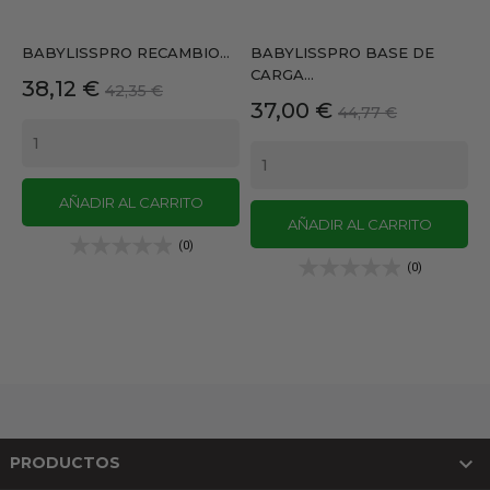
BABYLISSPRO RECAMBIO...
BABYLISSPRO BASE DE
CARGA...
Precio
Precio
38,12 €
42,35 €
Precio
Precio
37,00 €
base
44,77 €
base
AÑADIR AL CARRITO
AÑADIR AL CARRITO
(0)
(0)

PRODUCTOS