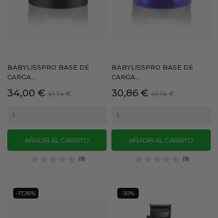
BABYLISSPRO BASE DE
BABYLISSPRO BASE DE
CARGA...
CARGA...
Precio
Precio
Precio
Precio
34,00 €
30,86 €
41,14 €
41,14 €
base
base
AÑADIR AL CARRITO
AÑADIR AL CARRITO
(0)
(0)
-17,36%
-30%