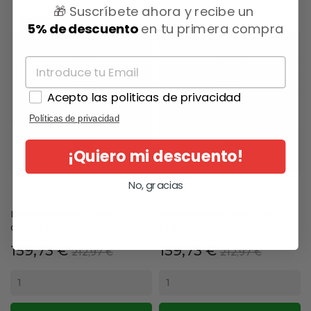
🎁 Suscríbete ahora y recibe un
-25%
-25%
5% de descuento
en tu primera compra
Acepto las politicas de privacidad
Políticas de privacidad
¡Quiero mi descuento!
No, gracias
BABYLISSPRO BOOST+
BABYLISSPRO BOOST+
CLIPPER...
CLIPPER...
Precio
Precio
Precio
Precio
159,73 €
159,73 €
212,97 €
212,97 €
base
base