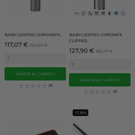
BABYLISSPRO CHROMEFX...
BABYLISSPRO CHROMFX
CLIPPER...
Precio
Precio
117,07 €
156,09 €
Precio
Precio
127,90 €
base
182,71 €
base
AÑADIR AL CARRITO
AÑADIR AL CARRITO
(0)
(0)
-17,36%