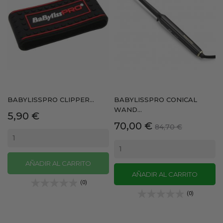
BABYLISSPRO CLIPPER...
BABYLISSPRO CONICAL
WAND...
Precio
5,90 €
Precio
Precio
70,00 €
84,70 €
base
AÑADIR AL CARRITO
AÑADIR AL CARRITO
(0)
(0)