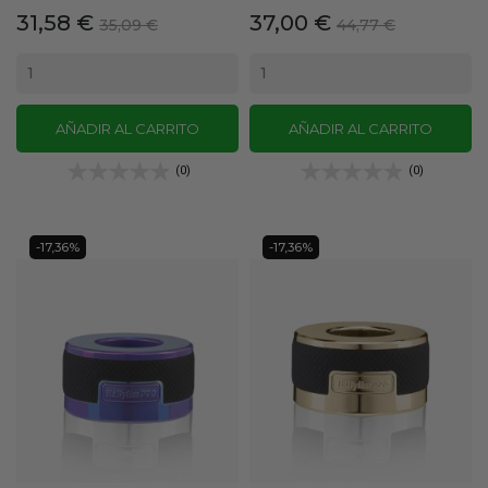
Precio
Precio
Precio
Precio
31,58 €
37,00 €
35,09 €
44,77 €
base
base
AÑADIR AL CARRITO
AÑADIR AL CARRITO
(0)
(0)
-17,36%
-17,36%