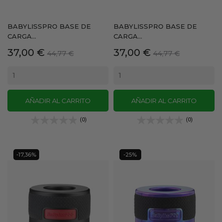
BABYLISSPRO BASE DE
BABYLISSPRO BASE DE
CARGA...
CARGA...
Precio
Precio
Precio
Precio
37,00 €
37,00 €
44,77 €
44,77 €
base
base
AÑADIR AL CARRITO
AÑADIR AL CARRITO
(0)
(0)
-17,36%
-25%