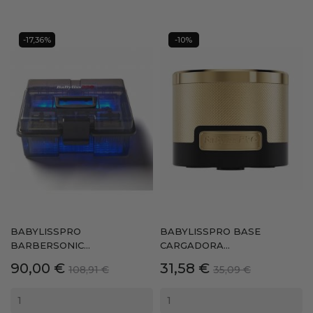
-17,36%
-10%
BABYLISSPRO
BABYLISSPRO BASE
BARBERSONIC...
CARGADORA...
Precio
Precio
Precio
Precio
90,00 €
31,58 €
108,91 €
35,09 €
base
base