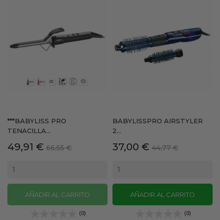
***BABYLISS PRO
BABYLISSPRO AIRSTYLER
TENACILLA...
2...
Precio
Precio
Precio
Precio
49,91 €
37,00 €
66,55 €
44,77 €
base
base
AÑADIR AL CARRITO
AÑADIR AL CARRITO
(0)
(0)