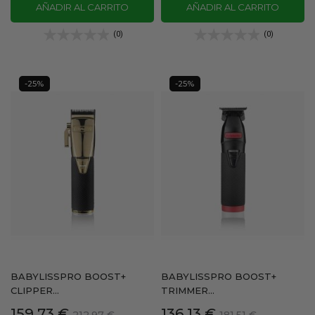
AÑADIR AL CARRITO
AÑADIR AL CARRITO
(0)
(0)
-25%
-25%
BABYLISSPRO BOOST+
BABYLISSPRO BOOST+
CLIPPER...
TRIMMER...
Precio
Precio
Precio
Precio
159,73 €
136,13 €
212,97 €
181,51 €