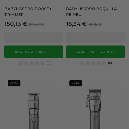
BABYLISSPRO BOOST+
BABYLISSPRO BOQUILLA
TRIMMER...
PEINE...
Precio
Precio
Precio
Precio
150,13 €
16,34 €
181,51 €
18,15 €
base
base
AÑADIR AL CARRITO
AÑADIR AL CARRITO
(0)
(0)
-25%
-30%