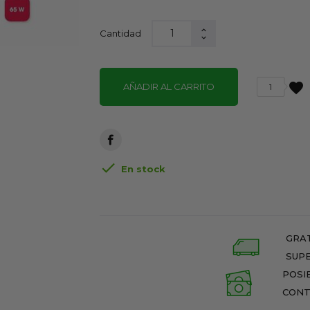
Cantidad
favorite
AÑADIR AL CARRITO
1

En stock
GRAT
SUPE
POSI
CONT