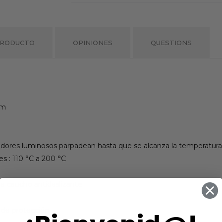
PRODUCTO
OPINIONES
QUESTIONS
mm
cadores luminosos parpadean hasta que se alcanza la temperatur
les : 110 °C a 200 °C
e caucho antideslizante
s de protección