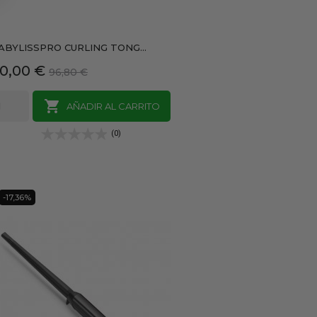
ABYLISSPRO CURLING TONG...
recio
Precio
0,00 €
96,80 €
base

AÑADIR AL CARRITO
(0)
-17,36%