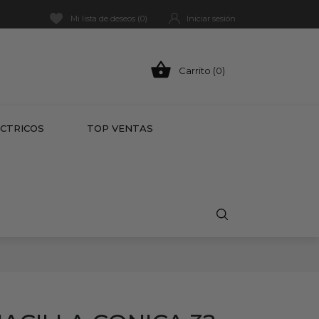
Mi lista de deseos (
0
)
Iniciar sesión

Carrito (0)
HOT
ÉCTRICOS
TOP VENTAS