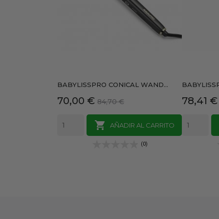
BABYLISSPRO CONICAL WAND...
BABYLISSP
Precio
Precio
Precio
70,00 €
78,41 €
84,70 €
base

AÑADIR AL CARRITO
(0)