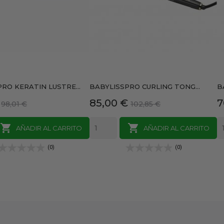
RO KERATIN LUSTRE...
BABYLISSPRO CURLING TONG...
B
Precio
Precio
Precio
P
85,00 €
7
98,01 €
102,85 €
base
base


AÑADIR AL CARRITO
AÑADIR AL CARRITO
(0)
(0)