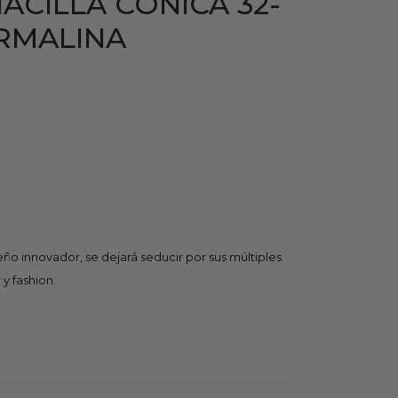
ACILLA CONICA 32-
URMALINA
eño innovador, se dejará seducir por sus múltiples
y fashion.