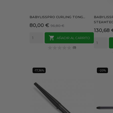
BABYLISSPRO CURLING TONG...
BABYLISS
STEAMTE
Precio
Precio
80,00 €
96,80 €
Precio
130,68 
base

AÑADIR AL CARRITO
(0)
-17,36%
-20%