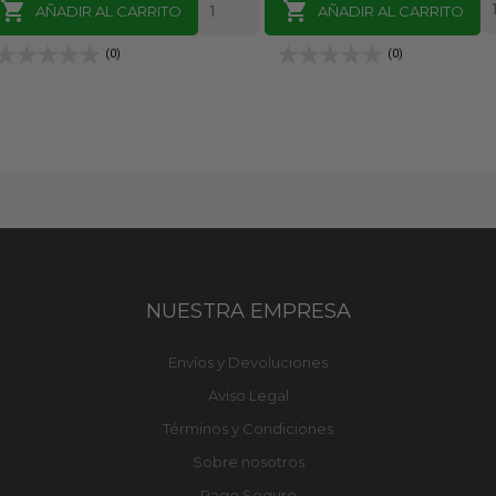


AÑADIR AL CARRITO
AÑADIR AL CARRITO
(0)
(0)
NUESTRA EMPRESA
Envíos y Devoluciones
Aviso Legal
Términos y Condiciones
Sobre nosotros
Pago Seguro