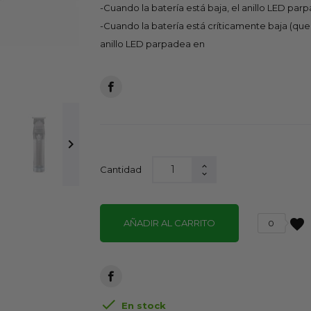
-Cuando la batería está baja, el anillo LED par
-Cuando la batería está críticamente baja (qu
anillo LED parpadea en

Cantidad
favorite
AÑADIR AL CARRITO
0

En stock