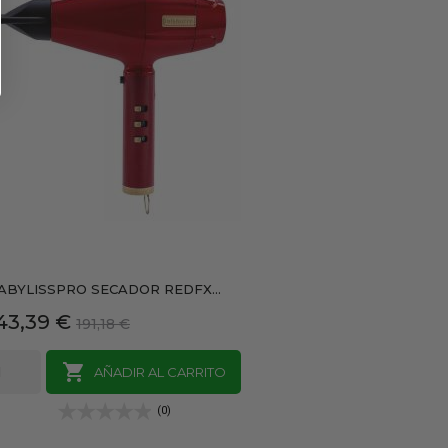
ABYLISSPRO SECADOR REDFX...
recio
Precio
43,39 €
191,18 €
base

AÑADIR AL CARRITO
(0)