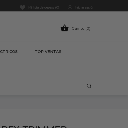
Mi lista de deseos (
0
)
Iniciar sesión

Carrito (0)
HOT
ÉCTRICOS
TOP VENTAS