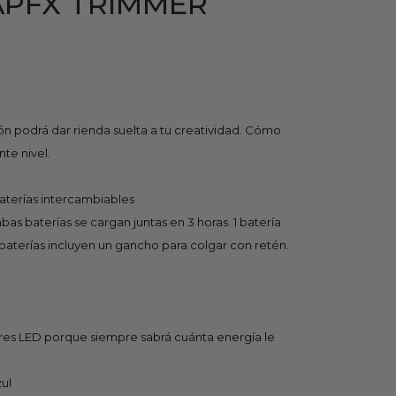
APFX TRIMMER
n podrá dar rienda suelta a tu creatividad. Cómo
nte nivel.
baterías intercambiables
as baterías se cargan juntas en 3 horas. 1 batería
 baterías incluyen un gancho para colgar con retén.
ares LED porque siempre sabrá cuánta energía le
zul