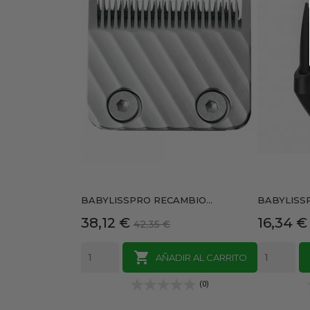
BABYLISSPRO RECAMBIO...
BABYLISSP
Precio
Precio
Precio
38,12 €
16,34 €
42,35 €
base

AÑADIR AL CARRITO
(0)