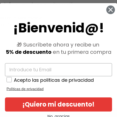
cabello que se coloca y se quita a presión
dura de barra estriada
¡Bienvenid@!
s profundos 360° expuesta con espacio cero
🎁 Suscríbete ahora y recibe un
5% de descuento
en tu primera compra
Acepto las politicas de privacidad
Políticas de privacidad
ategoría:
¡Quiero mi descuento!
-17,36%
No, gracias