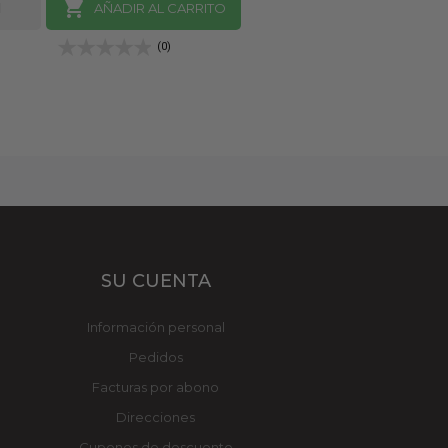

AÑADIR AL CARRITO
(0)
SU CUENTA
Información personal
Pedidos
Facturas por abono
Direcciones
Cupones de descuento