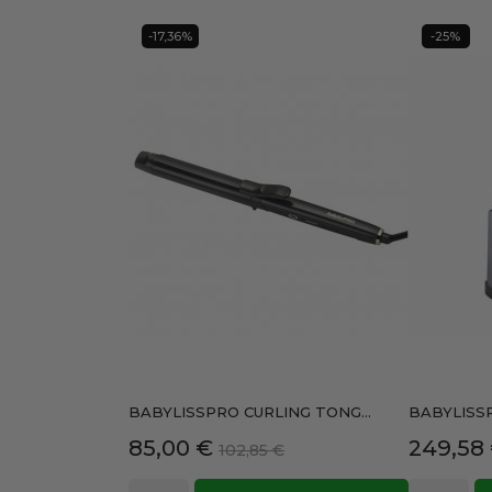
-17,36%
-25%
BABYLISSPRO CURLING TONG...
BABYLISS
Precio
Precio
Precio
85,00 €
249,58
102,85 €
base