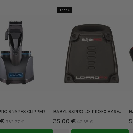
-17,36%
PRO SNAPFX CLIPPER
BABYLISSPRO LO-PROFX BASE...
B
Precio
Precio
Precio
P
 €
35,00 €
5
332,77 €
42,35 €
base
base