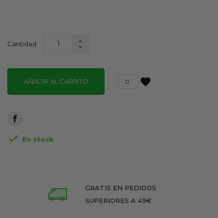
Cantidad
favorite
AÑADIR AL CARRITO
0

En stock
GRATIS EN PEDIDOS
SUPERIORES A 49€