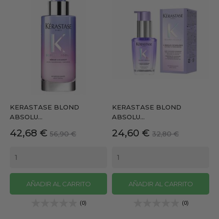
KERASTASE BLOND
KERASTASE BLOND
ABSOLU...
ABSOLU...
Precio
Precio
Precio
Precio
42,68 €
24,60 €
56,90 €
32,80 €
base
base
AÑADIR AL CARRITO
AÑADIR AL CARRITO
(0)
(0)