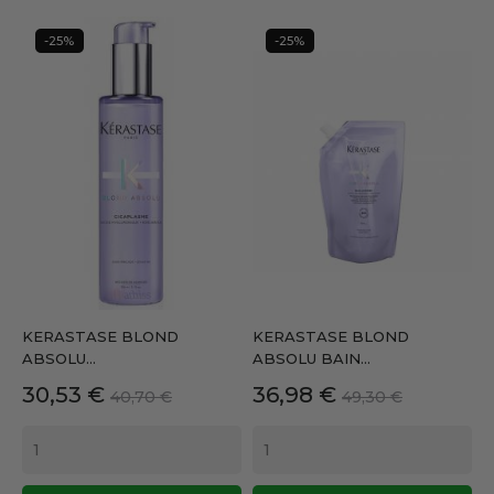
-25%
-25%
KERASTASE BLOND
KERASTASE BLOND
ABSOLU...
ABSOLU BAIN...
Precio
Precio
Precio
Precio
30,53 €
36,98 €
40,70 €
49,30 €
base
base