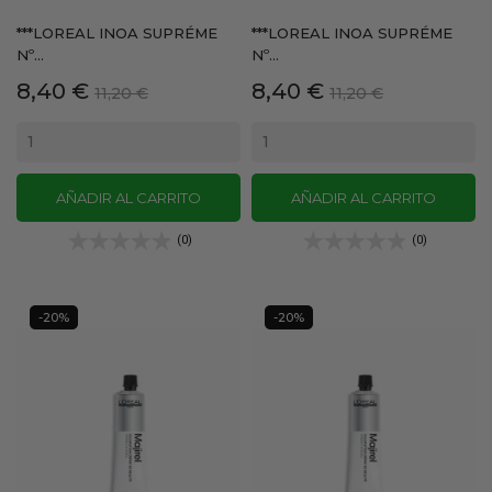
***LOREAL INOA SUPRÉME
***LOREAL INOA SUPRÉME
Nº...
Nº...
Precio
Precio
Precio
Precio
8,40 €
8,40 €
11,20 €
11,20 €
base
base
AÑADIR AL CARRITO
AÑADIR AL CARRITO
(0)
(0)
-20%
-20%