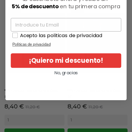
5% de descuento
en tu primera compra
-25%
-25%
Acepto las politicas de privacidad
Políticas de privacidad
¡Quiero mi descuento!
No, gracias
***LOREAL INOA SUPRÉME
***LOREAL INOA SUPRÉME
Nº...
Nº...
Precio
Precio
Precio
Precio
8,40 €
8,40 €
11,20 €
11,20 €
base
base