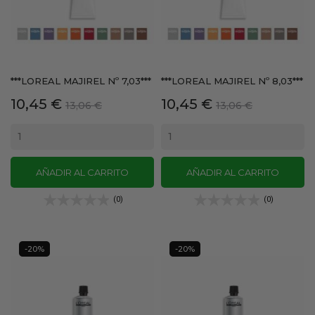
***LOREAL MAJIREL Nº 7,03***
***LOREAL MAJIREL Nº 8,03***
Precio
Precio
Precio
Precio
10,45 €
10,45 €
13,06 €
13,06 €
base
base
AÑADIR AL CARRITO
AÑADIR AL CARRITO
(0)
(0)
-20%
-20%