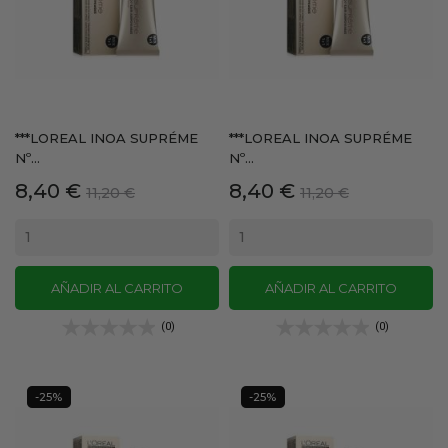
***LOREAL INOA SUPRÉME
***LOREAL INOA SUPRÉME
Nº...
Nº...
Precio
Precio
Precio
Precio
8,40 €
8,40 €
11,20 €
11,20 €
base
base
AÑADIR AL CARRITO
AÑADIR AL CARRITO
(0)
(0)
-25%
-25%