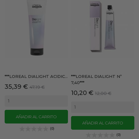
***LOREAL DIALIGHT ACIDIC...
***LOREAL DIALIGHT Nº
7,40***
Precio
Precio
35,39 €
47,19 €
Precio
Precio
10,20 €
base
12,00 €
base
AÑADIR AL CARRITO
AÑADIR AL CARRITO
(0)
(0)