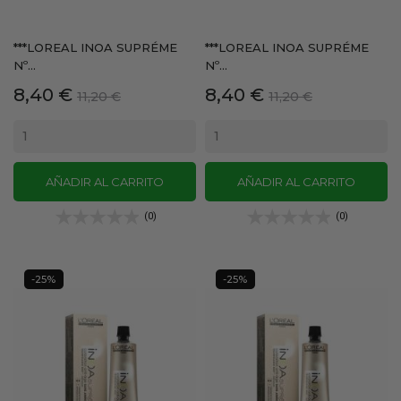
***LOREAL INOA SUPRÉME
***LOREAL INOA SUPRÉME
Nº...
Nº...
Precio
Precio
Precio
Precio
8,40 €
8,40 €
11,20 €
11,20 €
base
base
AÑADIR AL CARRITO
AÑADIR AL CARRITO
(0)
(0)
-25%
-25%