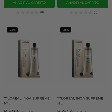
AÑADIR AL CARRITO
AÑADIR AL CARRITO
(0)
(0)
-25%
-25%
***LOREAL INOA SUPRÉME
***LOREAL INOA SUPRÉME
Nº...
Nº...
Precio
Precio
Precio
Precio
8,40 €
8,40 €
11,20 €
11,20 €