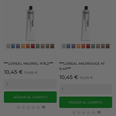
***LOREAL MAJIREL Nº8,2***
***LOREAL MAJIROUGE Nº
6.40***
Precio
Precio
10,45 €
13,06 €
Precio
Precio
10,45 €
base
13,06 €
base
AÑADIR AL CARRITO
AÑADIR AL CARRITO
(0)
(0)