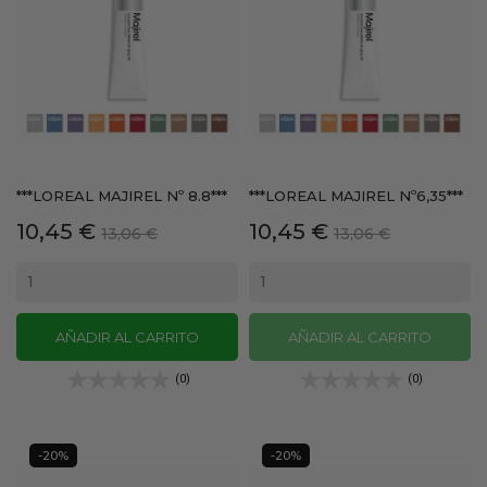
***LOREAL MAJIREL Nº 8.8***
***LOREAL MAJIREL Nº6,35***
Precio
Precio
Precio
Precio
10,45 €
10,45 €
13,06 €
13,06 €
base
base
AÑADIR AL CARRITO
AÑADIR AL CARRITO
(0)
(0)
-20%
-20%