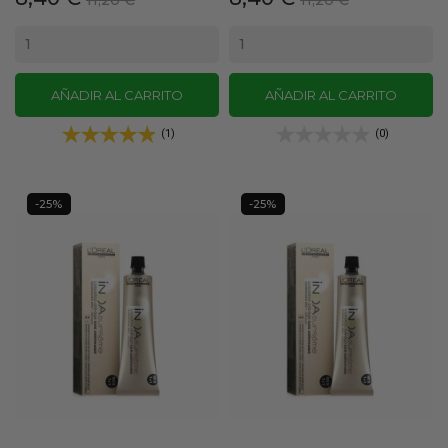
base
base
AÑADIR AL CARRITO
AÑADIR AL CARRITO
(1)
(0)
-25%
-25%