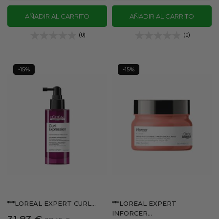
AÑADIR AL CARRITO
AÑADIR AL CARRITO
(0)
(0)
-15%
-15%
***LOREAL EXPERT CURL...
***LOREAL EXPERT
INFORCER...
Precio
Precio