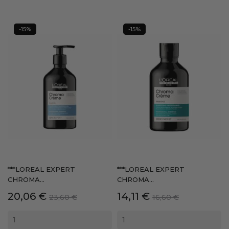
-15%
-15%
***LOREAL EXPERT
***LOREAL EXPERT
CHROMA...
CHROMA...
Precio
Precio
Precio
Precio
20,06 €
14,11 €
23,60 €
16,60 €
base
base