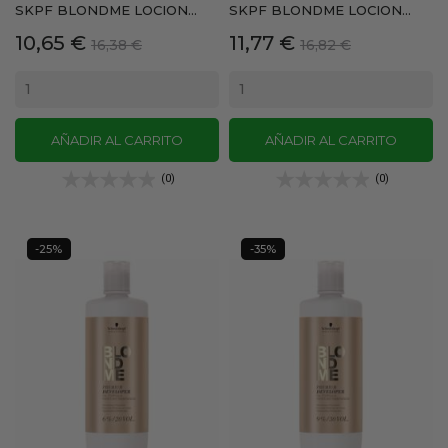
SKPF BLONDME LOCION...
SKPF BLONDME LOCION...
Precio
Precio
Precio
Precio
10,65 €
11,77 €
16,38 €
16,82 €
base
base
AÑADIR AL CARRITO
AÑADIR AL CARRITO
(0)
(0)
-25%
-35%