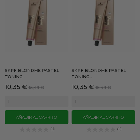
SKPF BLONDME PASTEL
SKPF BLONDME PASTEL
TONING...
TONING...
Precio
Precio
Precio
Precio
10,35 €
10,35 €
15,49 €
15,49 €
base
base
AÑADIR AL CARRITO
AÑADIR AL CARRITO
(0)
(0)