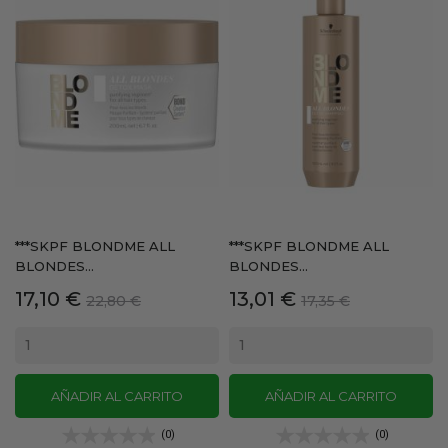
***SKPF BLONDME ALL
***SKPF BLONDME ALL
BLONDES...
BLONDES...
Precio
Precio
Precio
Precio
17,10 €
13,01 €
22,80 €
17,35 €
base
base
AÑADIR AL CARRITO
AÑADIR AL CARRITO
(0)
(0)