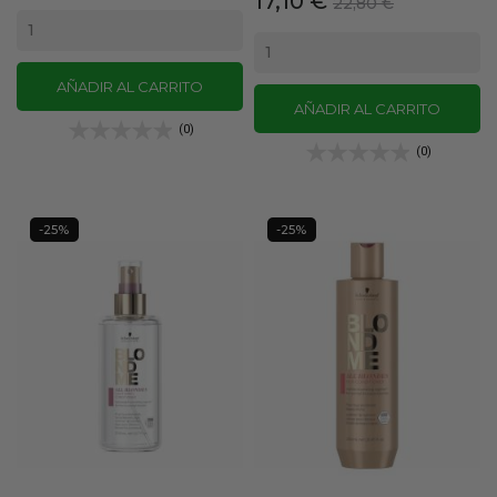
17,10 €
base
22,80 €
base
AÑADIR AL CARRITO
AÑADIR AL CARRITO
(0)
(0)
-25%
-25%