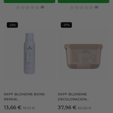
(0)
(0)
-25%
-37%
SKPF BLONDME BOND
SKPF BLONDME
REPAIR...
DECOLORACION...
Precio
Precio
Precio
Precio
13,66 €
37,96 €
18,21 €
60,25 €