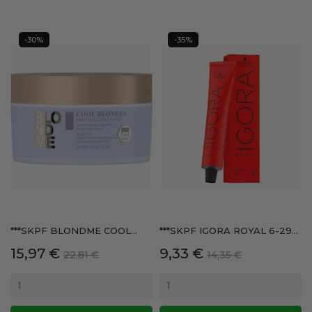
-30%
-35%
***SKPF BLONDME COOL...
***SKPF IGORA ROYAL 6-29...
Precio
Precio
Precio
Precio
15,97 €
9,33 €
22,81 €
14,35 €
base
base