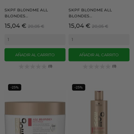
SKPF BLONDME ALL
SKPF BLONDME ALL
BLONDES...
BLONDES...
Precio
Precio
Precio
Precio
15,04 €
15,04 €
20,05 €
20,05 €
base
base
AÑADIR AL CARRITO
AÑADIR AL CARRITO
(0)
(0)
-25%
-25%