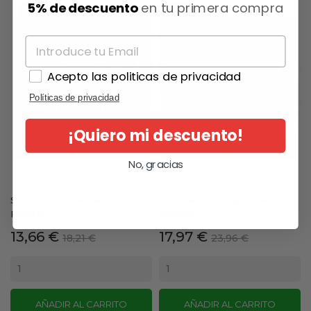
5% de descuento
en tu primera compra
-25%
-25%
Acepto las politicas de privacidad
Políticas de privacidad
¡Quiero mi descuento!
No, gracias
SKPF BLONDME BOND
SKPF BLONDME BOND
REPAIR...
REPAIR...
Precio
Precio
Precio
Precio
13,66 €
17,97 €
18,21 €
23,96 €
base
base
AÑADIR AL CARRITO
AÑADIR AL CARRITO