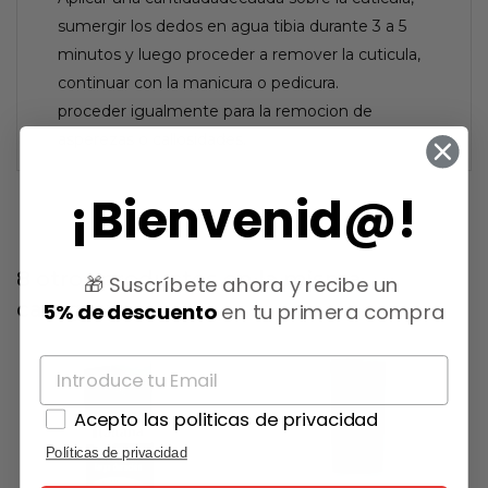
sumergir los dedos en agua tibia durante 3 a 5
minutos y luego proceder a remover la cuticula,
continuar con la manicura o pedicura.
proceder igualmente para la remocion de
asperezas o callosidades.
¡Bienvenid@!
8 otros productos en la misma
🎁 Suscríbete ahora y recibe un
categoría:
5% de descuento
en tu primera compra
Acepto las politicas de privacidad
Políticas de privacidad