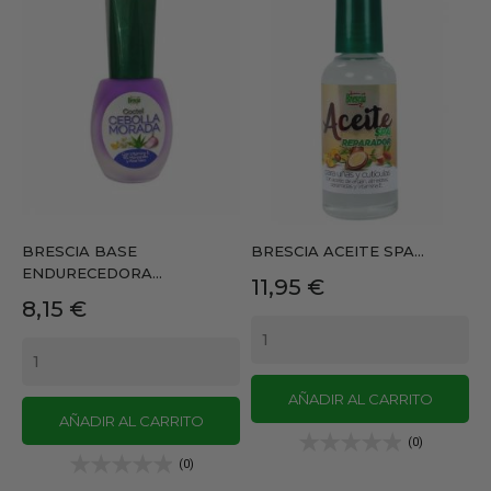
BRESCIA BASE
BRESCIA ACEITE SPA...
ENDURECEDORA...
Precio
11,95 €
Precio
8,15 €
AÑADIR AL CARRITO
AÑADIR AL CARRITO
(0)
(0)