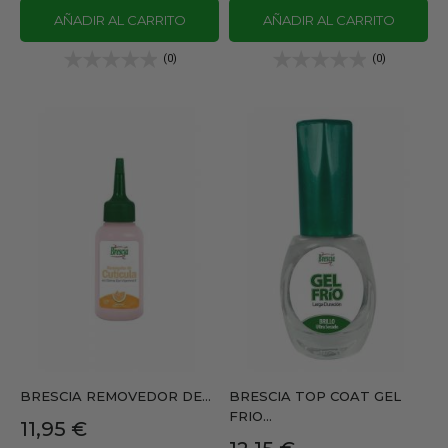
AÑADIR AL CARRITO
AÑADIR AL CARRITO
(0)
(0)
BRESCIA REMOVEDOR DE...
BRESCIA TOP COAT GEL
FRIO...
Precio
11,95 €
Precio