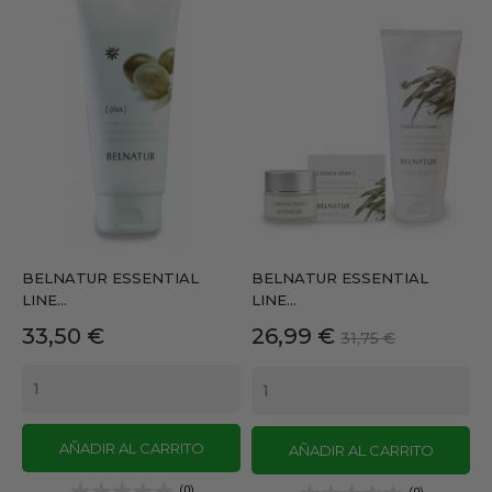
BELNATUR ESSENTIAL
BELNATUR ESSENTIAL
LINE...
LINE...
Precio
Precio
Precio
33,50 €
26,99 €
31,75 €
base
AÑADIR AL CARRITO
AÑADIR AL CARRITO
(0)