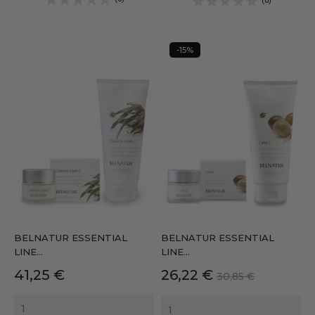
(0)
-15%
BELNATUR ESSENTIAL
BELNATUR ESSENTIAL
LINE...
LINE...
Precio
Precio
Precio
41,25 €
26,22 €
30,85 €
base