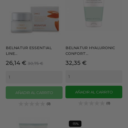
BELNATUR ESSENTIAL
BELNATUR HYALURONIC
LINE...
CONFORT...
Precio
Precio
Precio
26,14 €
32,35 €
30,75 €
base
AÑADIR AL CARRITO
AÑADIR AL CARRITO
(0)
(0)
-15%