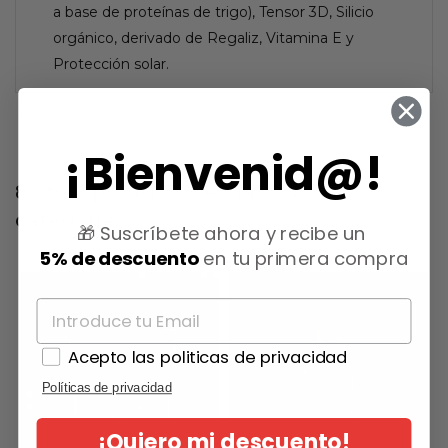
a base de proteínas de trigo), Tensor 3D, Silicio
orgánico, derivado de Regaliz, Vitamina E y
Protección solar.
¡Bienvenid@!
8 otros productos en la misma
categoría:
🎁 Suscríbete ahora y recibe un
5% de descuento
en tu primera compra
-15%
Acepto las politicas de privacidad
Políticas de privacidad
¡Quiero mi descuento!