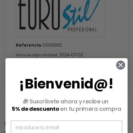
Referencia
OR06992
2024-07-02
Fecha de disponibilidad:
Referencias específicas
¡Bienvenid@!
Estado
Nuevo
🎁 Suscríbete ahora y recibe un
5% de descuento
en tu primera compra
8 otros productos en la misma
categoría: