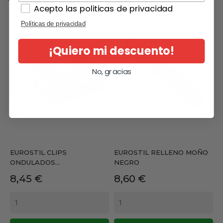
Acepto las politicas de privacidad
Políticas de privacidad
¡Quiero mi descuento!
No, gracias
EUROSTIL CLIPS
EUROSTIL RELLENO MOÑO
ONDULADOS...
NEGRO
Precio
Precio
8,45 €
8,60 €