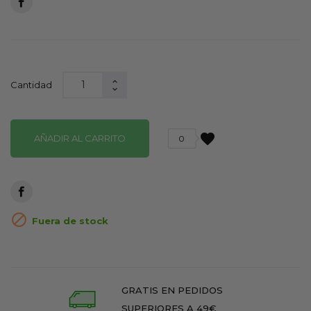
Cantidad
favorite
AÑADIR AL CARRITO
0

Fuera de stock
GRATIS EN PEDIDOS
SUPERIORES A 49€