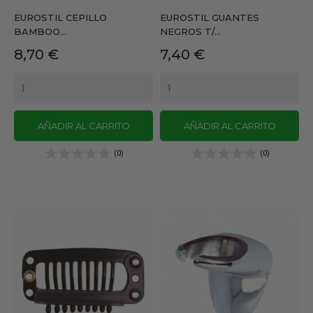
EUROSTIL CEPILLO
EUROSTIL GUANTES
BAMBOO...
NEGROS T/...
Precio
Precio
8,70 €
7,40 €
AÑADIR AL CARRITO
AÑADIR AL CARRITO
(0)
(0)