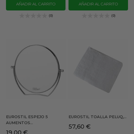
AÑADIR AL CARRITO
AÑADIR AL CARRITO
(0)
(0)
EUROSTIL ESPEJO 5
EUROSTIL TOALLA PELUQ,...
AUMENTOS...
Precio
57,60 €
Precio
19,00 €