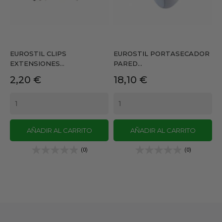
EUROSTIL CLIPS
EUROSTIL PORTASECADOR
EXTENSIONES...
PARED...
Precio
Precio
2,20 €
18,10 €
AÑADIR AL CARRITO
AÑADIR AL CARRITO
(0)
(0)