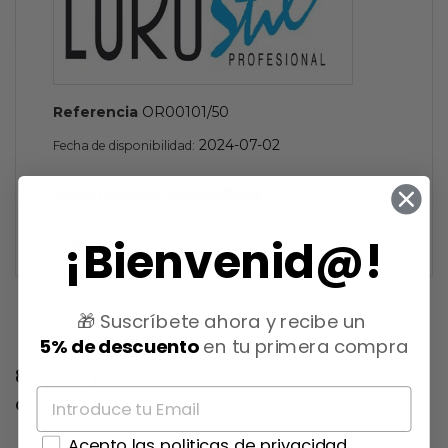
Referencia
OR00101/50
2024-07-02
Fecha de disponibilidad:
Referencias específicas
¡Bienvenid@!
Estado
Nuevo
🎁 Suscríbete ahora y recibe un
5% de descuento
en tu primera compra
8 otros productos en la misma
categoría:
Acepto las politicas de privacidad