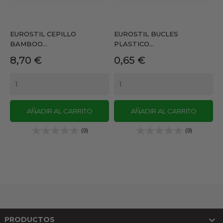
EUROSTIL CEPILLO
EUROSTIL BUCLES
BAMBOO...
PLASTICO...
Precio
Precio
8,70 €
0,65 €
AÑADIR AL CARRITO
AÑADIR AL CARRITO
(0)
(0)

PRODUCTOS