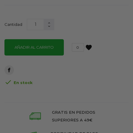
Cantidad
favorite
AÑADIR AL CARRITO
0

En stock
GRATIS EN PEDIDOS
SUPERIORES A 49€