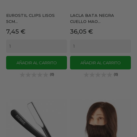
EUROSTIL CLIPS LISOS
LACLA BATA NEGRA
5CM...
CUELLO MAO...
Precio
Precio
7,45 €
36,05 €
AÑADIR AL CARRITO
AÑADIR AL CARRITO
(0)
(0)