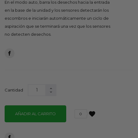
En el modo auto, barra los desechos hacia la entrada
en la base de la unidad y los sensores detectarán los
escombros e iniciarán automáticamente un ciclo de
aspiración que se terminará una vez que los sensores
no detecten desechos.
Cantidad
favorite
AÑADIR AL CARRITO
0