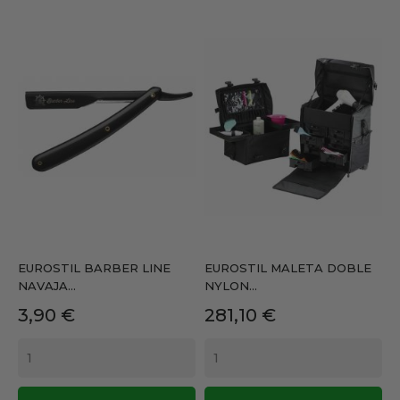
EUROSTIL BARBER LINE
EUROSTIL MALETA DOBLE
NAVAJA...
NYLON...
Precio
Precio
3,90 €
281,10 €