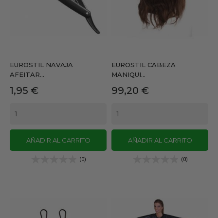
EUROSTIL NAVAJA
EUROSTIL CABEZA
AFEITAR...
MANIQUI...
Precio
Precio
1,95 €
99,20 €
AÑADIR AL CARRITO
AÑADIR AL CARRITO
(0)
(0)