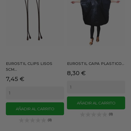
EUROSTIL CLIPS LISOS
EUROSTIL CAPA PLASTICO...
5CM...
Precio
8,30 €
Precio
7,45 €
AÑADIR AL CARRITO
AÑADIR AL CARRITO
(0)
(0)