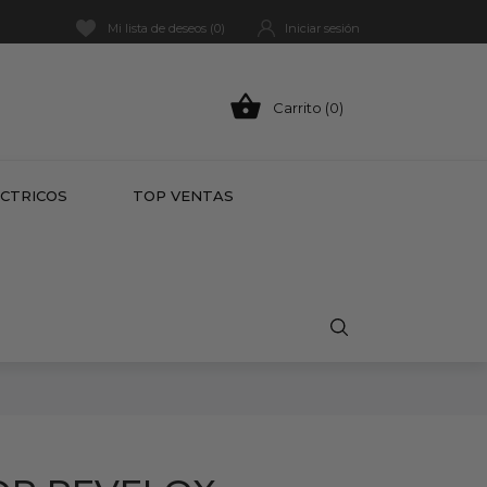
Mi lista de deseos (
0
)
Iniciar sesión

Carrito (0)
HOT
ÉCTRICOS
TOP VENTAS