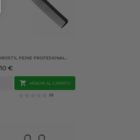
UROSTIL PEINE PROFESIONAL...
recio
,10 €

AÑADIR AL CARRITO
(0)