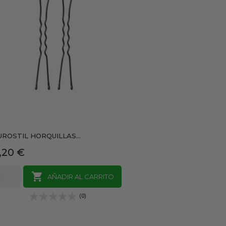
UROSTIL HORQUILLAS...
recio
,20 €

AÑADIR AL CARRITO
(0)