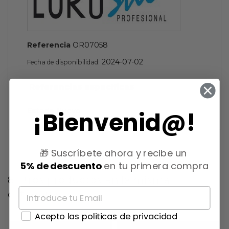
Referencia
OR07058
2024-07-02
Fecha de disponibilidad:
Referencias específicas
Estado
Nuevo
¡Bienvenid@!
🎁 Suscríbete ahora y recibe un
5% de descuento
en tu primera compra
8 otros productos en la misma
categoría:
Acepto las politicas de privacidad