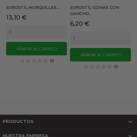
EUROSTIL HORQUILLAS...
EUROSTIL GOMAS CON
GANCHO...
Precio
13,10 €
Precio
6,20 €
AÑADIR AL CARRITO
AÑADIR AL CARRITO
(0)
(0)

PRODUCTOS

NUESTRA EMPRESA