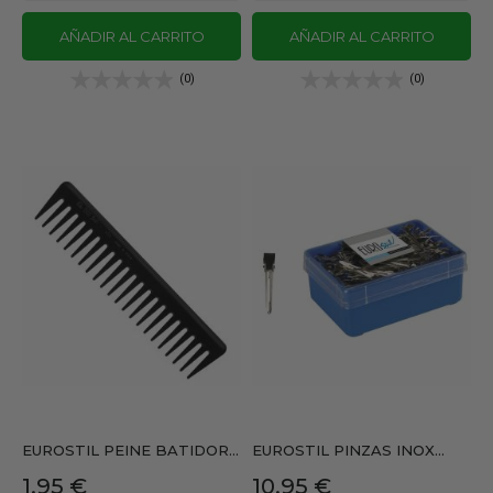
AÑADIR AL CARRITO
AÑADIR AL CARRITO
(0)
(0)
EUROSTIL PEINE BATIDOR...
EUROSTIL PINZAS INOX...
Precio
Precio
1,95 €
10,95 €