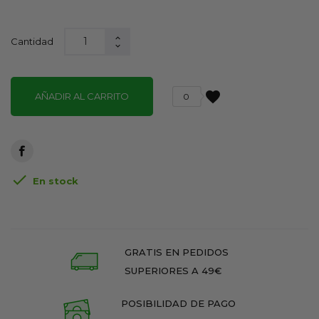
Cantidad
favorite
AÑADIR AL CARRITO
0

En stock
GRATIS EN PEDIDOS
SUPERIORES A 49€
POSIBILIDAD DE PAGO