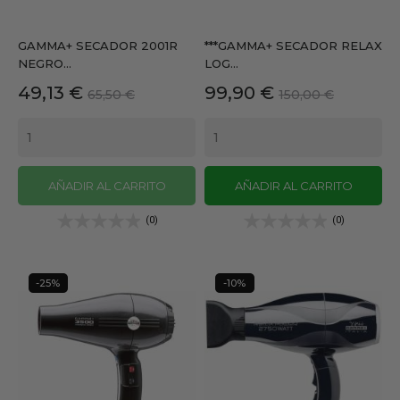
GAMMA+ SECADOR 2001R
***GAMMA+ SECADOR RELAX
NEGRO...
LOG...
Precio
Precio
Precio
Precio
49,13 €
99,90 €
65,50 €
150,00 €
base
base
AÑADIR AL CARRITO
AÑADIR AL CARRITO
(0)
(0)
-25%
-10%