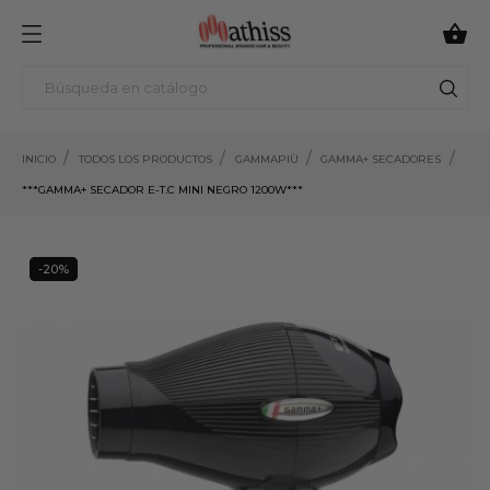

INICIO
TODOS LOS PRODUCTOS
GAMMAPIÙ
GAMMA+ SECADORES
***GAMMA+ SECADOR E-T.C MINI NEGRO 1200W***
-20%
20%