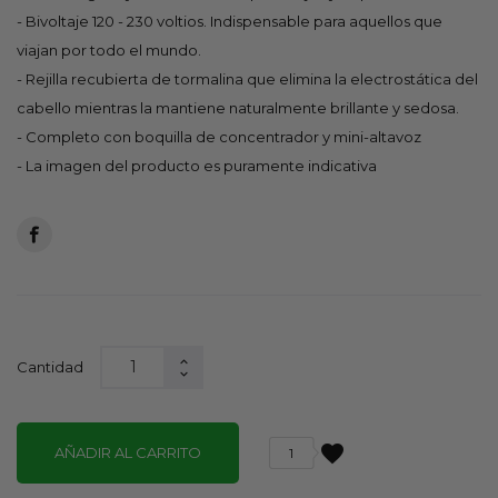
- Bivoltaje 120 - 230 voltios. Indispensable para aquellos que
viajan por todo el mundo.
- Rejilla recubierta de tormalina que elimina la electrostática del
cabello mientras la mantiene naturalmente brillante y sedosa.
- Completo con boquilla de concentrador y mini-altavoz
- La imagen del producto es puramente indicativa
Cantidad
favorite
AÑADIR AL CARRITO
1