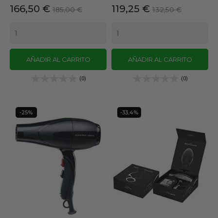
Precio
Precio
Precio
Precio
166,50 €
119,25 €
185,00 €
132,50 €
base
base
AÑADIR AL CARRITO
AÑADIR AL CARRITO
(0)
(0)
-25%
-33,4%