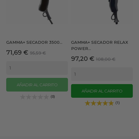
GAMMA+ SECADOR 3500...
GAMMA+ SECADOR RELAX
POWER...
Precio
Precio
71,69 €
95,59 €
Precio
Precio
97,20 €
base
108,00 €
base
AÑADIR AL CARRITO
AÑADIR AL CARRITO
(0)
(1)