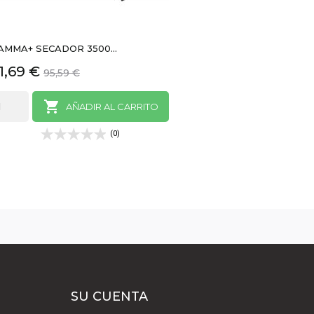
AMMA+ SECADOR 3500...
recio
Precio
1,69 €
95,59 €
base

AÑADIR AL CARRITO
(0)
SU CUENTA