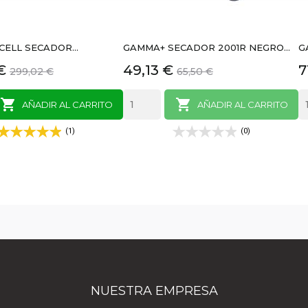
ELL SECADOR...
GAMMA+ SECADOR 2001R NEGRO...
G
Precio
Precio
Precio
P
€
49,13 €
7
299,02 €
65,50 €
base
base


AÑADIR AL CARRITO
AÑADIR AL CARRITO
(1)
(0)
NUESTRA EMPRESA