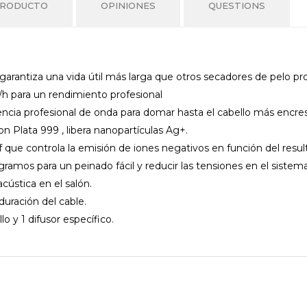
PRODUCTO
OPINIONES
QUESTIONS
arantiza una vida útil más larga que otros secadores de pelo p
/h para un rendimiento profesional
stencia profesional de onda para domar hasta el cabello más encre
on Plata 999 , libera nanopartículas Ag+.
 que controla la emisión de iones negativos en función del resul
gramos para un peinado fácil y reducir las tensiones en el siste
acústica en el salón.
duración del cable.
lo y 1 difusor específico.
¡Bienvenid@!