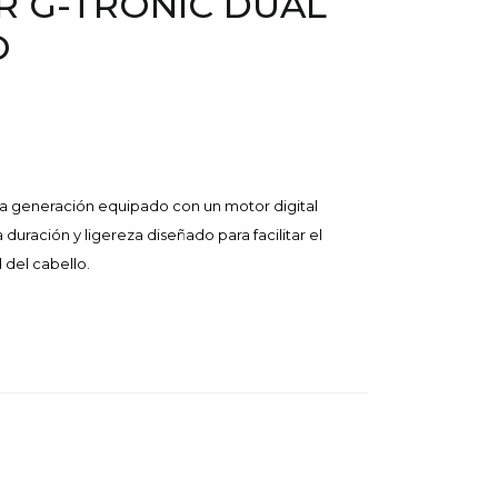
 G-TRONIC DUAL
O
va generación equipado con un motor digital
uración y ligereza diseñado para facilitar el
d del cabello.