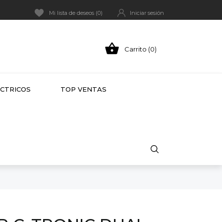
Mi lista de deseos (
0
)
Iniciar sesión

Carrito (0)
HOT
ÉCTRICOS
TOP VENTAS