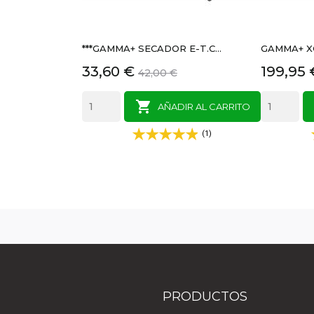
***GAMMA+ SECADOR E-T.C...
GAMMA+ XC
Precio
Precio
Precio
33,60 €
199,95 
42,00 €
base

AÑADIR AL CARRITO
(1)
PRODUCTOS