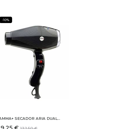
-10%
AMMA+ SECADOR ARIA DUAL...
recio
Precio
19,25 €
132,50 €