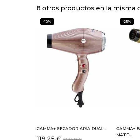
8 otros productos en la misma c
-10%
-25%
GAMMA+ SECADOR ARIA DUAL...
GAMMA+ B
MATE...
Precio
Precio
119,25 €
132,50 €