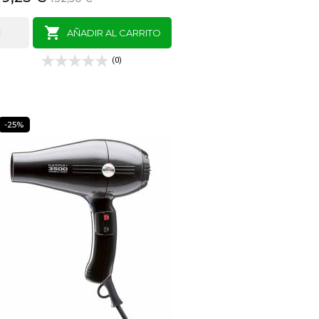
base

AÑADIR AL CARRITO
(0)
-25%