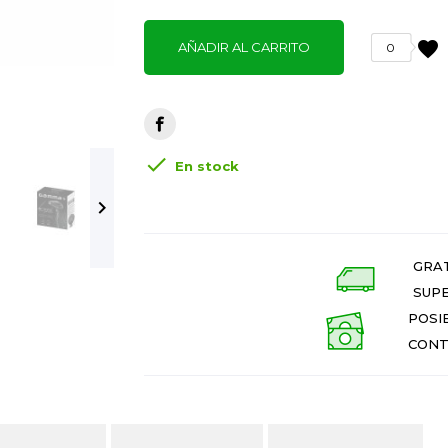
favorite
AÑADIR AL CARRITO
0

En stock

GRAT
SUPE
POSI
CONT