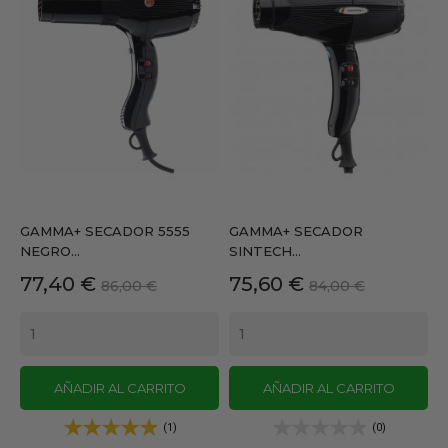
GAMMA+ SECADOR 5555
GAMMA+ SECADOR
NEGRO...
SINTECH...
Precio
Precio
Precio
Precio
77,40 €
75,60 €
86,00 €
84,00 €
base
base
AÑADIR AL CARRITO
AÑADIR AL CARRITO
(1)
(0)