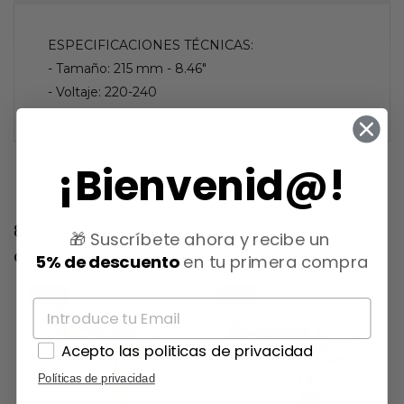
ESPECIFICACIONES TÉCNICAS:
- Tamaño: 215 mm - 8.46"
- Voltaje: 220-240
- Potencia: 1800-2100W
¡Bienvenid@!
8 otros productos en la misma
🎁 Suscríbete ahora y recibe un
categoría:
5% de descuento
en tu primera compra
-25%
-10%
Acepto las politicas de privacidad
Políticas de privacidad