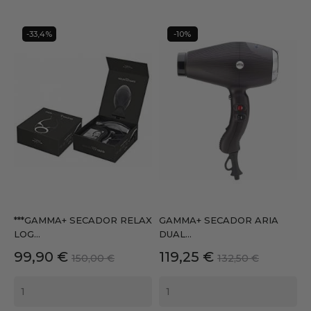
-33,4%
-10%
***GAMMA+ SECADOR RELAX
GAMMA+ SECADOR ARIA
LOG...
DUAL...
Precio
Precio
Precio
Precio
99,90 €
119,25 €
150,00 €
132,50 €
base
base