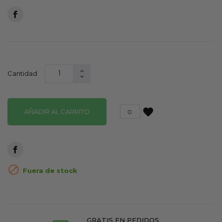
Cantidad
favorite
AÑADIR AL CARRITO
0

Fuera de stock
GRATIS EN PEDIDOS