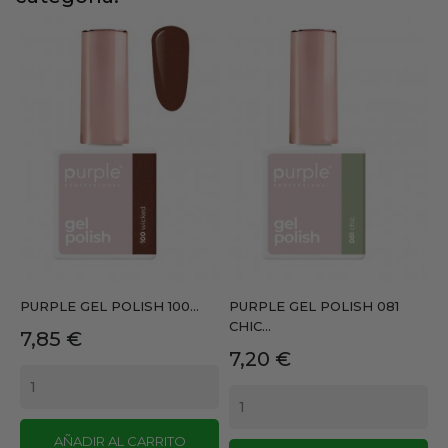
PURPLE GEL POLISH 100...
PURPLE GEL POLISH 081
CHIC...
Precio
7,85 €
Precio
7,20 €
AÑADIR AL CARRITO