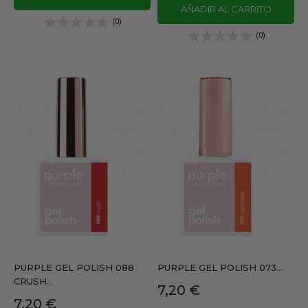
AÑADIR AL CARRITO
(0)
(0)
PURPLE GEL POLISH 088
PURPLE GEL POLISH 073...
CRUSH...
Precio
7,20 €
Precio
7,20 €