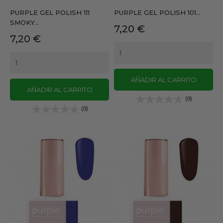
PURPLE GEL POLISH 111
PURPLE GEL POLISH 101...
SMOKY...
Precio
7,20 €
Precio
7,20 €
AÑADIR AL CARRITO
AÑADIR AL CARRITO
(0)
(0)