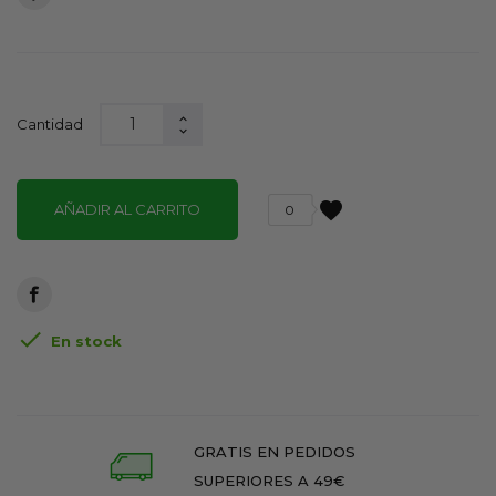
Cantidad
favorite
AÑADIR AL CARRITO
0

En stock
GRATIS EN PEDIDOS
SUPERIORES A 49€