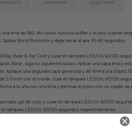
PRODUCTO
OPINIONES
QUESTIONS
con una lima de 180. No utilice nunca la buffer o el taco cuando pr
s. Aplicar Bond Promotor y dejar secar al aire 30-60 segundos.
 de 2Way Base & Top Coat y curar en lámpara LED/UV, 60/120 seg
lastic Base , siga los siguientes pasos: Aplicar una capa fina y es
 Aplique una segunda capa generosa y dé forma a la Elastic Bas
es de 2-3 mm con el molde. Cura en lámpara LED/UV, 60/120 seg
orma a la uña con una lima y eliminar el polvo con un cepillo de p
de esmalte gel de color y curar en lámpara LED/UV, 60/120 segun
rar en lámpara LED/UV, 60/120 segundos respectivamente.
el color, recomendamos aplicar el esmalte gel en las 4 uñas a 