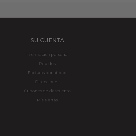
SU CUENTA
Información personal
Pedidos
Facturas por abono
Direcciones
Cupones de descuento
Mis alertas