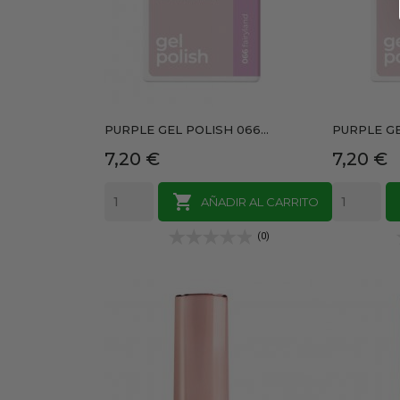
PURPLE GEL POLISH 066...
PURPLE GE
Precio
Precio
7,20 €
7,20 €

AÑADIR AL CARRITO
(0)