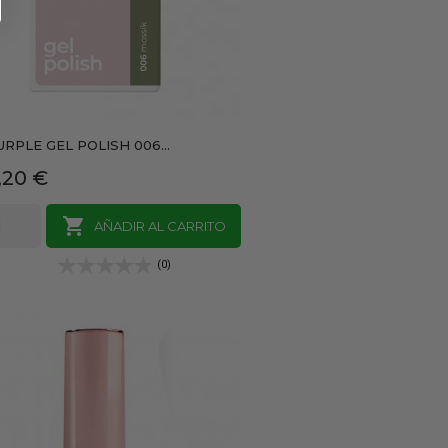
URPLE GEL POLISH 006...
recio
,20 €

AÑADIR AL CARRITO
(0)