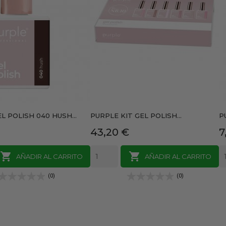
L POLISH 040 HUSH...
PURPLE KIT GEL POLISH...
P
Precio
P
43,20 €
7


AÑADIR AL CARRITO
AÑADIR AL CARRITO
(0)
(0)