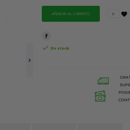
favorite
AÑADIR AL CARRITO
0

En stock

GRAT
SUPE
POSI
CONT