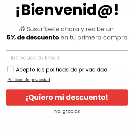
ceso intercalado. A seguir, aplique el esmalte gel sólo en el 
¡Bienvenid@!
r sea más fluido, varias técnicas colocan una gota de nuestra 2
rar en lámpara LED/UV, 60/120 segundos respectivamente.
🎁 Suscríbete ahora y recibe un
5% de descuento
en tu primera compra
ategoría:
Acepto las politicas de privacidad
Políticas de privacidad
¡Quiero mi descuento!
No, gracias