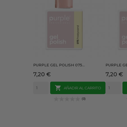
PURPLE GEL POLISH 075...
PURPLE GE
Precio
Precio
7,20 €
7,20 €

AÑADIR AL CARRITO
(0)