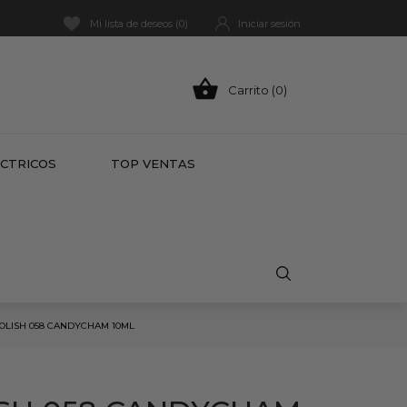
Mi lista de deseos (
0
)
Iniciar sesión

Carrito (0)
HOT
ÉCTRICOS
TOP VENTAS
OLISH 058 CANDYCHAM 10ML