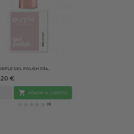
URPLE GEL POLISH 034...
recio
,20 €

AÑADIR AL CARRITO
(0)