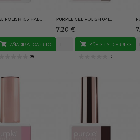
L POLISH 105 HALO...
PURPLE GEL POLISH 041...
P
Precio
P
7,20 €
7


AÑADIR AL CARRITO
AÑADIR AL CARRITO
(0)
(0)