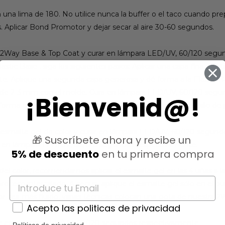
con una lima de 180. No utilice nunca la buffer o el taco cuando pr
s. Aplicar Bond Promotor y dejar secar al aire 30-60 segundos.
 de 2Way Base & Top Coat y curar en lámpara LED/UV, 60/120 seg
lastic Base , siga los siguientes pasos: Aplicar una capa fina y es
 Aplique una segunda capa generosa y dé forma a la Elastic Bas
es de 2-3 mm con el molde. Cura en lámpara LED/UV, 60/120 seg
¡Bienvenid@!
orma a la uña con una lima y eliminar el polvo con un cepillo de p
de esmalte gel de color y curar en lámpara LED/UV, 60/120 segun
🎁 Suscríbete ahora y recibe un
rar en lámpara LED/UV, 60/120 segundos respectivamente.
5% de descuento
en tu primera compra
el color, recomendamos aplicar el esmalte gel en las 4 uñas a 
ceso intercalado. A seguir, aplique el esmalte gel sólo en el 
r sea más fluido, varias técnicas colocan una gota de nuestra 2
Acepto las politicas de privacidad
rar en lámpara LED/UV, 60/120 segundos respectivamente.
Políticas de privacidad