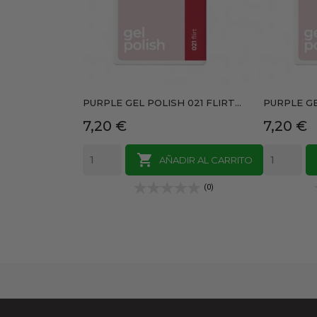
PURPLE GEL POLISH 021 FLIRT...
PURPLE GE
Precio
Precio
7,20 €
7,20 €

AÑADIR AL CARRITO
(0)