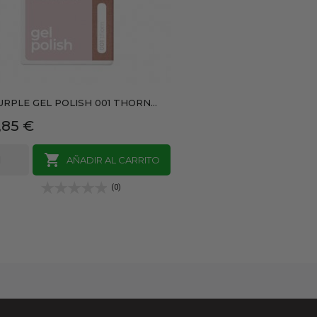
URPLE GEL POLISH 001 THORN...
recio
,85 €

AÑADIR AL CARRITO
(0)