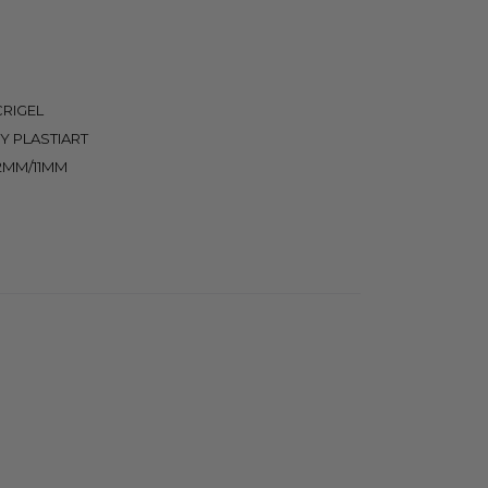
CRIGEL
Y PLASTIART
2MM/11MM