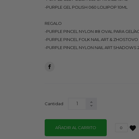
-PURPLE GEL POLISH 060 LOLIIPOP 10ML
REGALO
-PURPLE PINCEL NYLON #8 OVAL PARA GEL/A
-PURPLE PINCEL FOLK NAIL ART & ZHOSTOVO 
-PURPLE PINCEL NYLON NAIL ART SHADOWS 
Cantidad
favorite
AÑADIR AL CARRITO
0