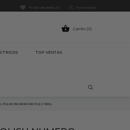
Mi lista de deseos (
0
)
Iniciar sesión

Carrito (0)
HOT
ÉCTRICOS
TOP VENTAS
L POLISH NUMERO NR.15 (6 X 10ML)