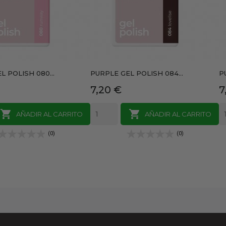
L POLISH 080...
PURPLE GEL POLISH 084...
P
Precio
P
7,20 €
7


AÑADIR AL CARRITO
AÑADIR AL CARRITO
(0)
(0)