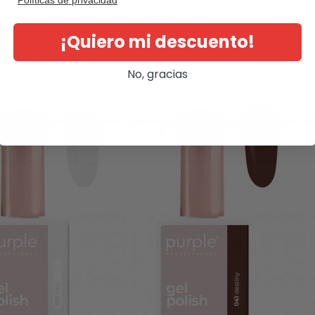
¡Quiero mi descuento!
No, gracias
ategoría: