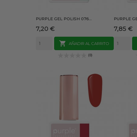
PURPLE GEL POLISH 076...
PURPLE GE
Precio
Precio
7,20 €
7,85 €

AÑADIR AL CARRITO
(0)