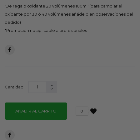
¡De regalo oxidante 20 volúmenes 100ml¡ (para cambiar el
oxidante por 30 ó 40 volúmenes añádelo en observaciones del
pedido)
*Promoción no aplicable a profesionales
Cantidad
favorite
AÑADIR AL CARRITO
0