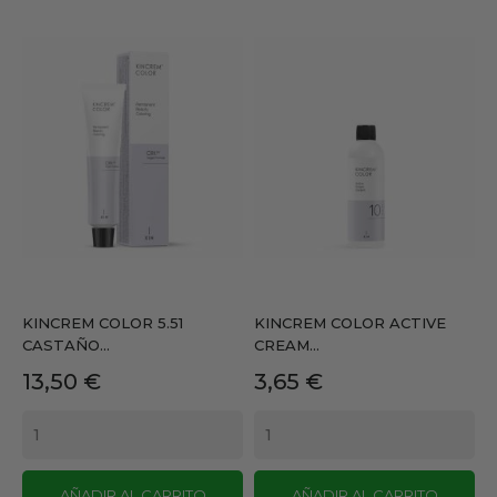
KINCREM COLOR 5.51
KINCREM COLOR ACTIVE
CASTAÑO...
CREAM...
Precio
Precio
13,50 €
3,65 €
AÑADIR AL CARRITO
AÑADIR AL CARRITO