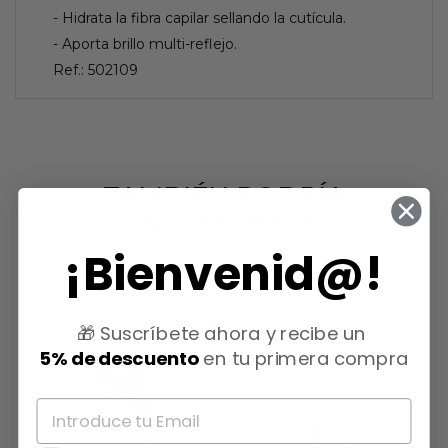
- Hidrata la fibra capilar sellando la cutícula.
- Aporta brillo multi-reflejo.
Ref.: 502109
TAMBIÉN PODRÍA
INTERESARLE
¡Bienvenid@!
🎁 Suscríbete ahora y recibe un
5% de descuento
en tu primera compra