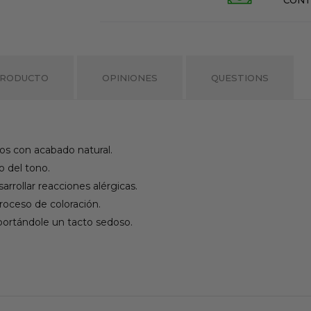
PRODUCTO
OPINIONES
QUESTIONS
cos con acabado natural.
jo del tono.
arrollar reacciones alérgicas.
proceso de coloración.
aportándole un tacto sedoso.