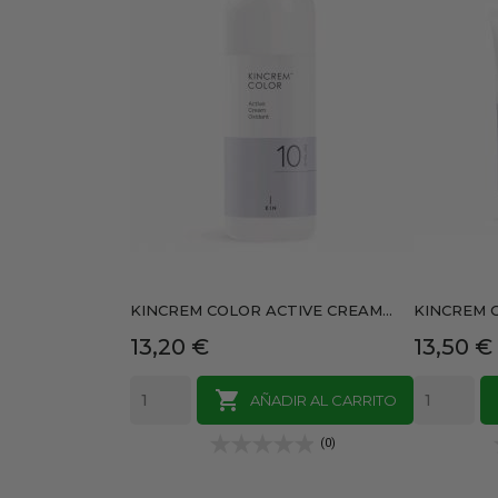
KINCREM COLOR ACTIVE CREAM...
KINCREM CO
Precio
Precio
13,20 €
13,50 €

AÑADIR AL CARRITO
(0)