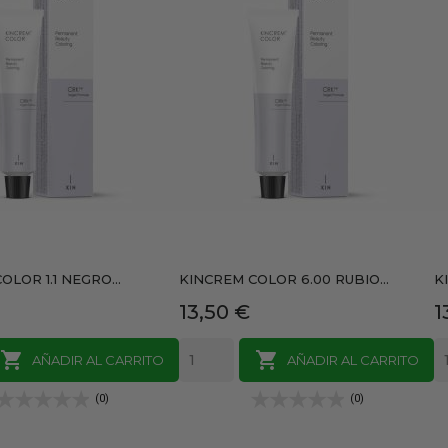
LOR 1.1 NEGRO...
KINCREM COLOR 6.00 RUBIO...
K
Precio
P
13,50 €
1


AÑADIR AL CARRITO
AÑADIR AL CARRITO
(0)
(0)