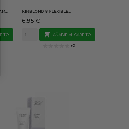
M...
KINBLOND 8 FLEXIBLE...
KINCREM COL
Precio
Precio
6,95 €
13,50 €

RITO
AÑADIR AL CARRITO
(0)