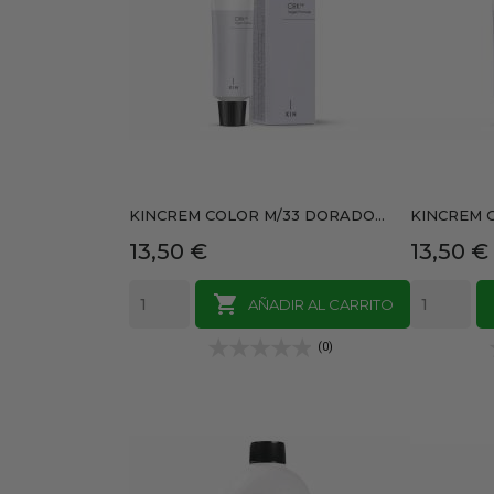
KINCREM COLOR M/33 DORADO...
KINCREM C
Precio
Precio
13,50 €
13,50 €

AÑADIR AL CARRITO
(0)