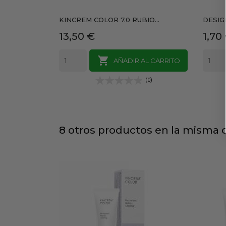
KINCREM COLOR 7.0 RUBIO...
DESIG
Precio
Prec
13,50 €
1,70

AÑADIR AL CARRITO
(0)
8 otros productos en la misma c