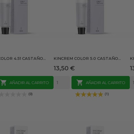
OLOR 4.51 CASTAÑO...
KINCREM COLOR 5.0 CASTAÑO...
K
Precio
P
13,50 €
1


AÑADIR AL CARRITO
AÑADIR AL CARRITO
(0)
(1)