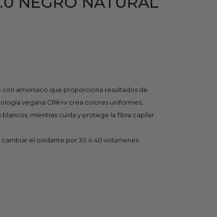
1.0 NEGRO NATURAL
 con amoniaco que proporciona resultados de
nología vegana CRK+v crea colores uniformes,
 blancos, mientras cuida y protege la fibra capilar
a cambiar el oxidante por 30 ó 40 volúmenes