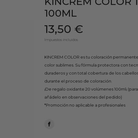
KINCREM COLOR 
100ML
13,50 €
Impuestos incluidos
KINCREM COLOR es tu coloración permanente
color sublimes. Su fórmula protectora con tec
duraderos y con total cobertura de los cabellos
durante el proceso de coloración.
¡De regalo oxidante 20 volúmenes 100ml¡ (par
añádelo en observaciones del pedido)
*Promoción no aplicable a profesionales