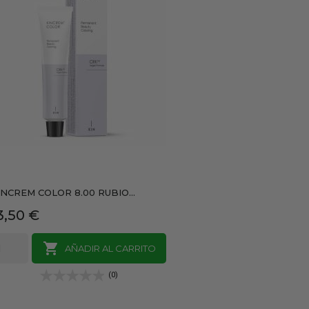
INCREM COLOR 8.00 RUBIO...
recio
3,50 €

AÑADIR AL CARRITO
(0)