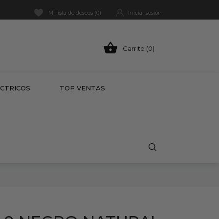
Mi lista de deseos (
0
)
Iniciar sesión

Carrito (0)
HOT
ÉCTRICOS
TOP VENTAS