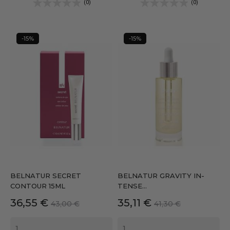
(0)
(0)
-15%
-15%
BELNATUR SECRET
BELNATUR GRAVITY IN-
CONTOUR 15ML
TENSE...
Precio
Precio
Precio
Precio
36,55 €
35,11 €
43,00 €
41,30 €
base
base