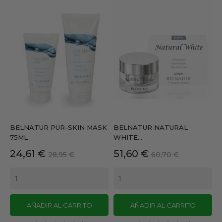
BELNATUR PUR-SKIN MASK
BELNATUR NATURAL
75ML
WHITE...
Precio
Precio
Precio
Precio
24,61 €
51,60 €
28,95 €
60,70 €
base
base
AÑADIR AL CARRITO
AÑADIR AL CARRITO