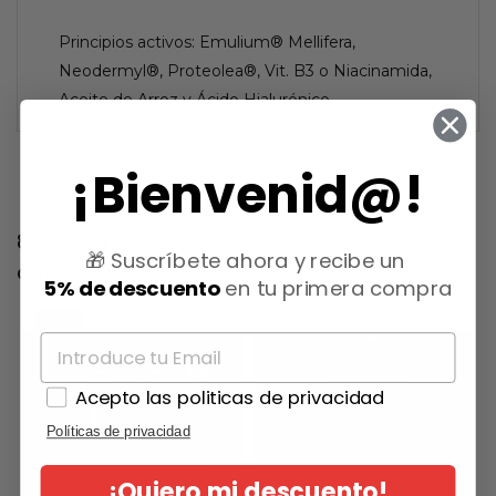
Principios activos: Emulium® Mellifera,
Neodermyl®, Proteolea®, Vit. B3 o Niacinamida,
Aceite de Arroz y Ácido Hialurónico.
¡Bienvenid@!
8 otros productos en la misma
🎁 Suscríbete ahora y recibe un
categoría:
5% de descuento
en tu primera compra
-15%
Acepto las politicas de privacidad
Políticas de privacidad
¡Quiero mi descuento!