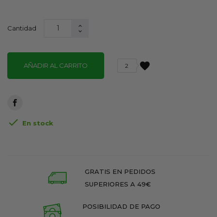
Cantidad
favorite
AÑADIR AL CARRITO
2

En stock
GRATIS EN PEDIDOS
SUPERIORES A 49€
POSIBILIDAD DE PAGO