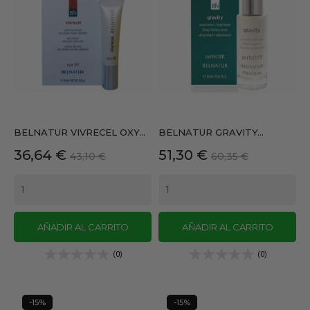
BELNATUR VIVRECEL OXY...
BELNATUR GRAVITY...
Precio
Precio
Precio
Precio
36,64 €
51,30 €
43,10 €
60,35 €
base
base
AÑADIR AL CARRITO
AÑADIR AL CARRITO
(0)
(0)
-15%
-15%