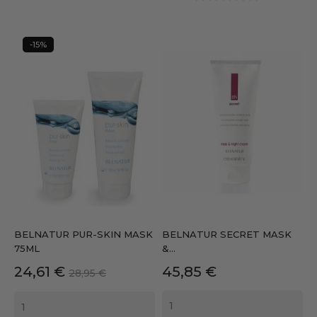
-15%
BELNATUR PUR-SKIN MASK
BELNATUR SECRET MASK
75ML
&...
Precio
Precio
Precio
24,61 €
45,85 €
28,95 €
base