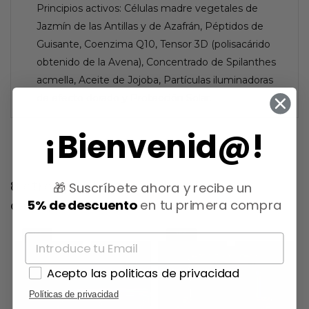
Principios activos: Células madre vegetales de
Jazmín de las Antillas y de Azafrán, Péptidos de
Guisante, Coenzima Q10, Tensor 3D (polisacárido
obtenido de la Avena), Concentrado de Spilanthes
acmella, Aceite de Jojoba, Partículas iluminadoras
de efecto dorado y Protección Solar.
¡Bienvenid@!
8 otros productos en la misma
🎁 Suscríbete ahora y recibe un
5% de descuento
en tu primera compra
categoría:
-15%
-15%
Acepto las politicas de privacidad
Políticas de privacidad