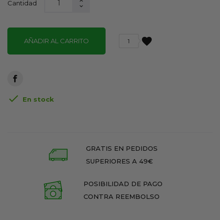
Cantidad
favorite
AÑADIR AL CARRITO
1

En stock
GRATIS EN PEDIDOS
SUPERIORES A 49€
POSIBILIDAD DE PAGO
CONTRA REEMBOLSO