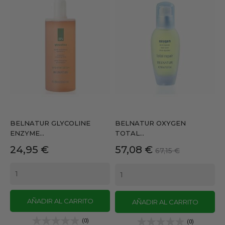
BELNATUR GLYCOLINE
BELNATUR OXYGEN
ENZYME...
TOTAL...
Precio
Precio
Precio
24,95 €
57,08 €
67,15 €
base
AÑADIR AL CARRITO
AÑADIR AL CARRITO
(0)
(0)