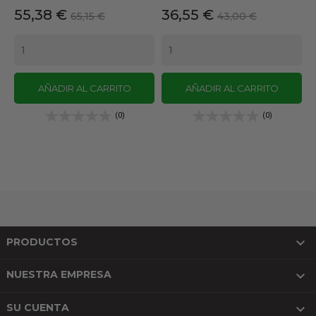
Precio
Precio
Precio
Precio
55,38 €
36,55 €
65,15 €
43,00 €
base
base
AÑADIR AL CARRITO
AÑADIR AL CARRITO
(0)
(0)

PRODUCTOS

NUESTRA EMPRESA

SU CUENTA