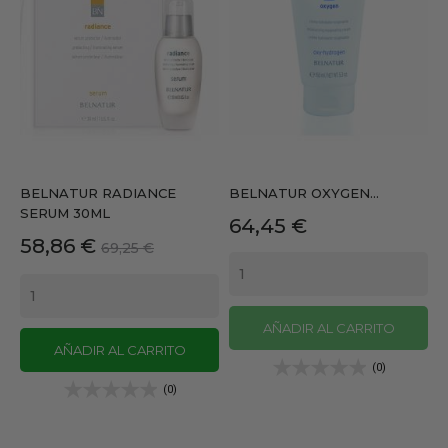
BELNATUR RADIANCE
BELNATUR OXYGEN...
SERUM 30ML
Precio
64,45 €
Precio
Precio
58,86 €
69,25 €
base
AÑADIR AL CARRITO
AÑADIR AL CARRITO
(0)
(0)