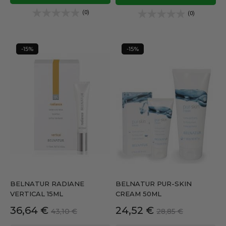
(0)
(0)
-15%
-15%
BELNATUR RADIANE
BELNATUR PUR-SKIN
VERTICAL 15ML
CREAM 50ML
Precio
Precio
Precio
Precio
36,64 €
24,52 €
43,10 €
28,85 €
base
base