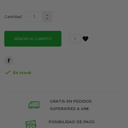
Cantidad
favorite
AÑADIR AL CARRITO
1

En stock
GRATIS EN PEDIDOS
SUPERIORES A 49€
POSIBILIDAD DE PAGO