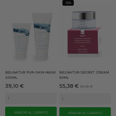
-15%
BELNATUR PUR-SKIN MASK
BELNATUR SECRET CREAM
200ML
50ML
Precio
Precio
Precio
39,10 €
55,38 €
65,15 €
base
AÑADIR AL CARRITO
AÑADIR AL CARRITO