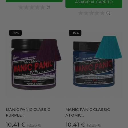
AÑADIR AL CARRITO
(0)
(0)
-15%
-15%
MANIC PANIC CLASSIC
MANIC PANIC CLASSIC
PURPLE...
ATOMIC...
Precio
Precio
Precio
Precio
10,41 €
10,41 €
12,25 €
12,25 €