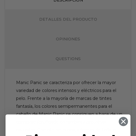
DETALLES DEL PRODUCTO
OPINIONES
QUESTIONS
Manic Panic se caracteriza por ofrecer la mayor
variedad de colores intensos y eléctricos para el
pelo. Frente a la mayoría de marcas de tintes
fantasía, los colores semipermanentes para el
cabello de Manic Panic se consiguen a base de un
complejo fortificado de hierbas y proteínas
naturales. Con ello, se busca, además de teñir el