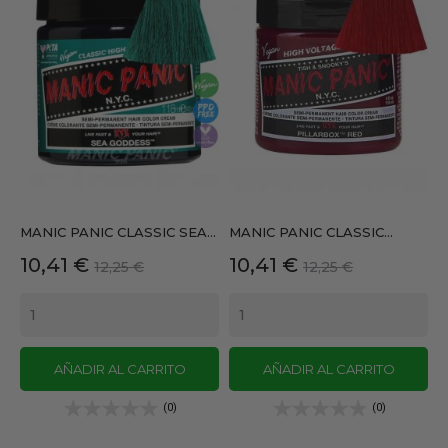
MANIC PANIC CLASSIC SEA...
MANIC PANIC CLASSIC...
Precio
Precio
Precio
Precio
10,41 €
10,41 €
12,25 €
12,25 €
base
base
AÑADIR AL CARRITO
AÑADIR AL CARRITO
(0)
(0)