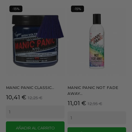
-15%
-15%
MANIC PANIC CLASSIC...
MANIC PANIC NOT FADE
AWAY...
Precio
Precio
10,41 €
12,25 €
Precio
Precio
11,01 €
base
12,95 €
base
AÑADIR AL CARRITO