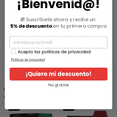
¡Bienvenid@!
cabello con intensidad, acondicionarlo y dotarlo de
gran suavidad y de un agradable olor natural, por lo
que es la opción ideal para aquell@s que buscan
🎁 Suscríbete ahora y recibe un
un producto que sea respetuoso con el cabello y
5% de descuento
en tu primera compra
no lo dañe. Además, los tintes Manic Panic son
ecológicos, ya que sus componentes son 100%
naturales veganos: no han sido testados en
animales y no contienen ningún ingrediente de
Acepto las politicas de privacidad
origen animal.
Políticas de privacidad
¡Quiero mi descuento!
No, gracias
8 otros productos en la misma
categoría:
-15%
-15%