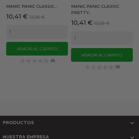
MANIC PANIC CLASSIC...
MANIC PANIC CLASSIC
PRETTY...
Precio
Precio
10,41 €
12,25 €
Precio
Precio
10,41 €
base
12,25 €
base
AÑADIR AL CARRITO
AÑADIR AL CARRITO
(0)
(0)

PRODUCTOS

NUESTRA EMPRESA